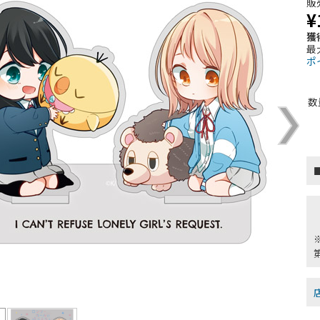
販
¥
獲
最
ポ
数