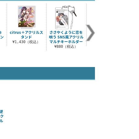
令
citrus＋アクリルス
ささやくように恋を
君と綴るうたかた ア
citr
タン
タンド
唄う SNS風アクリル
クリルスタンド
ルマ
マルチキーホルダー
¥1,430（税込）
¥1,430（税込）
）
¥880（税込）
¥
逆
アク
ル