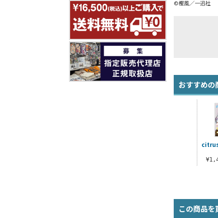
©樫風／一迅社
おすすめの
cit
¥1
この商品を