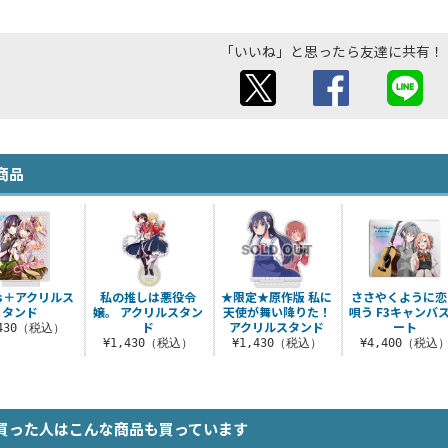
「いいね」と思ったら友達に共有！
商品
rus＋アクリルス
私の推しは悪役令
★限定★原作版 私に
ささやくように恋
タンド
嬢。 アクリルスタン
天使が舞い降りた！
唄う F3キャンバ
ド
アクリルスタンド
ート
,430（税込）
¥1,430（税込）
¥1,430（税込）
¥4,400（税込
買った人はこんな商品も買っています