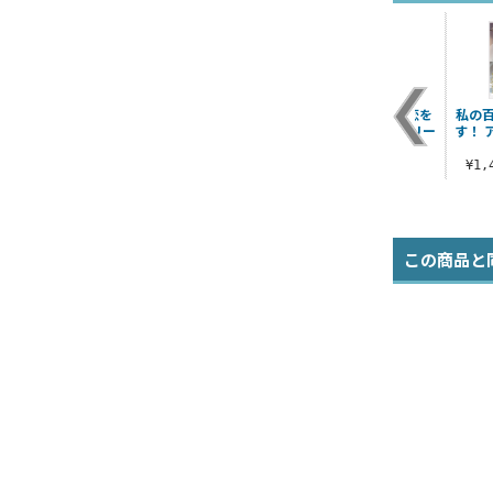
を
きたない君がいちば
きたない君がいちば
ささやくように恋を
私の
ン
んかわいい SNS風ア
んかわいい 缶バッジ
唄う B2タペストリー
す！ 
クリルマルチキーホ
¥440（税込）
¥3,190（税込）
ル..
¥1
¥880（税込）
この商品と