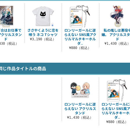
百合はお仕事で
ささやくように恋を
ロンリーガールに逆
私の推しは悪役
アクリルスタン
唄う ネコ Tシャツ
らえない SNS風アク
嬢。 アクリルス
ド
リルマルチキーホル
ド
¥3,190（税込）
ダ..
,430（税込）
¥1,430（税込
¥880（税込）
同じ作品タイトルの商品
ロンリーガールに逆
ロンリーガールに
らえない アクリルス
らえない SNS風
タンド
リルマルチキーホ
ダ..
¥1,430（税込）
¥880（税込）