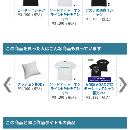
ビーター Tシャツ
ソードアート・オン
アスナの決意 Tシ
ラインHP全快 Tシ
ャツ
¥3,190（税込）
ャツ
¥3,190（税込）
¥3,190（税込）
この商品を買った人はこんな商品も買っています
ブハート
クッションBODY
ソードアート・オン
★限定★SAOプロ
アスナ
シャツ
ラインHP全快 Tシ
モーションTシャツ
¥1,100（税込）
ャツ
蓄光Ver.
（税込）
¥3,
¥3,190（税込）
¥3,190（税込）
この商品と同じ作品タイトルの商品