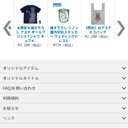
ウキ 両
★限定★描き下ろ
描き下ろし シノン
《閃光》のアスナ
《二刀
トクッシ
し アスナ オールプ
屋外対応ステッカ
エコバッグ
バー
リントTシャツ キ
ー ウェディングド
¥2,200（税込）
¥3,
ュアメ..
レスV..
（税込）
¥3,190（税込）
¥770（税込）
オリジナルアイテム
つままれ
つかまれ
ピョコッテ
オリジナルタイトル
アイテムヤ
ミスカトニック大學購買部
FAQ/お問い合わせ
FAQ
お問い合わせ
利用規約
会員規約・ポイント規約
特定商取引法に関する表示
プライバシーポリシー
お知らせ
店舗情報
採用情報
発売日変更のお知らせ
販売代理店・取扱店募集
海外のご案内（English）
リンク
コスパグループ
ジーストア・ドット・コム