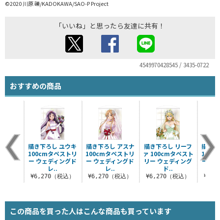
©2020 川原 礫/KADOKAWA/SAO-P Project
「いいね」と思ったら友達に共有！
4549970428545 / 3435-0722
おすすめの商品
描き下ろし ユウキ
描き下ろし アスナ
描き下ろし リーフ
描き下
100cmタペストリ
100cmタペストリ
ァ 100cmタペスト
100
ー ウェディングド
ー ウェディングド
リー ウェディング
ー ウ
レ..
レ..
ド..
¥6,270（税込）
¥6,270（税込）
¥6,270（税込）
¥6,
この商品を買った人はこんな商品も買っています