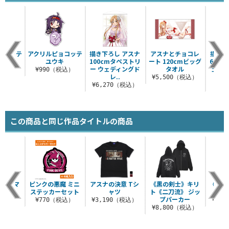
ョコッテ
アクリルピョコッテ
描き下ろし アスナ
アスナとチョコレ
描き下
ス
ユウキ
100cmタペストリ
ート 120cmビッグ
65m
ー ウェディングド
タオル
ェデ
税込）
¥990（税込）
レ..
¥5,500（税込）
¥6,270（税込）
¥6
この商品と同じ作品タイトルの商品
 アイマ
ピンクの悪魔 ミニ
アスナの決意 Tシ
《黒の剣士》キリ
《絶剣
.2.0
ステッカーセット
ャツ
ト《二刀流》 ジッ
ップ
プパーカー
（税込）
¥770（税込）
¥3,190（税込）
¥8,
¥8,800（税込）