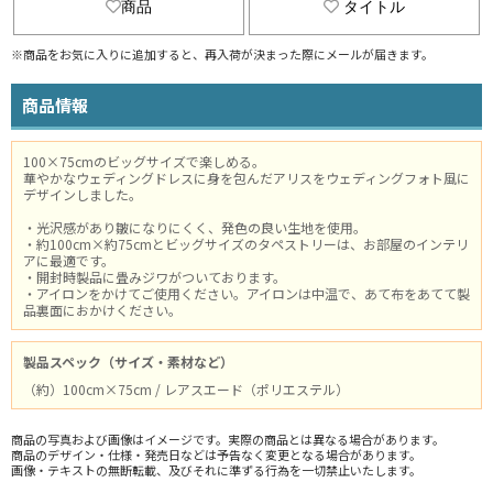
商品
タイトル
※商品をお気に入りに追加すると、再入荷が決まった際にメールが届きます。
商品情報
100×75cmのビッグサイズで楽しめる。
華やかなウェディングドレスに身を包んだアリスをウェディングフォト風に
デザインしました。
・光沢感があり皺になりにくく、発色の良い生地を使用。
・約100cm×約75cmとビッグサイズのタペストリーは、お部屋のインテリ
アに最適です。
・開封時製品に畳みジワがついております。
・アイロンをかけてご使用ください。アイロンは中温で、あて布をあてて製
品裏面におかけください。
製品スペック（サイズ・素材など）
（約）100cm×75cm / レアスエード（ポリエステル）
商品の写真および画像はイメージです。実際の商品とは異なる場合があります。
商品のデザイン・仕様・発売日などは予告なく変更となる場合があります。
画像・テキストの無断転載、及びそれに準ずる行為を一切禁止いたします。