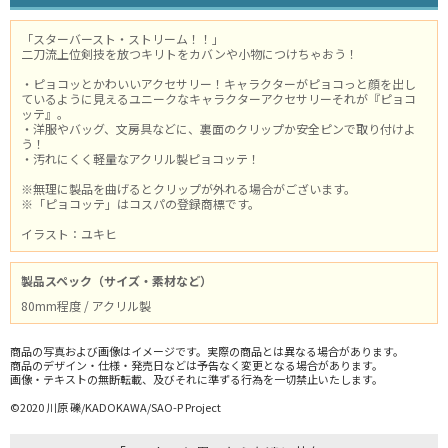
「スターバースト・ストリーム！！」
二刀流上位剣技を放つキリトをカバンや小物につけちゃおう！
・ピョコッとかわいいアクセサリー！キャラクターがピョコっと顔を出し
ているように見えるユニークなキャラクターアクセサリーそれが『ピョコ
ッテ』。
・洋服やバッグ、文房具などに、裏面のクリップか安全ピンで取り付けよ
う！
・汚れにくく軽量なアクリル製ピョコッテ！
※無理に製品を曲げるとクリップが外れる場合がございます。
※「ピョコッテ」はコスパの登録商標です。
イラスト：ユキヒ
製品スペック（サイズ・素材など）
80mm程度 / アクリル製
商品の写真および画像はイメージです。実際の商品とは異なる場合があります。
商品のデザイン・仕様・発売日などは予告なく変更となる場合があります。
画像・テキストの無断転載、及びそれに準ずる行為を一切禁止いたします。
©2020 川原 礫/KADOKAWA/SAO-P Project