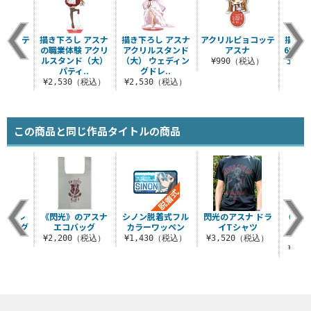
ョコッテ
描き下ろし アスナ
描き下ろし アスナ
アクリルピョコッテ
描き下
ファ
の職業体験 アクリ
アクリルスタンド
アスナ
65m
ルスタンド（大）
（大） ウェディン
ェディ
税込）
¥990（税込）
パティ..
グドレ..
¥2,530（税込）
¥2,530（税込）
¥6
この商品と同じ作品タイトルの商品
チョコレ
《閃光》のアスナ
シノン脱着式フル
閃光のアスナ ドラ
《黒の
cmビッグ
エコバッグ
カラーワッペン
イTシャツ
ルダ
ル
V
¥2,200（税込）
¥1,430（税込）
¥3,520（税込）
（税込）
¥2,