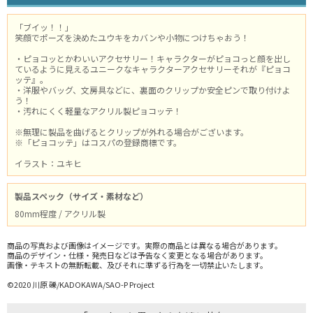
「ブイッ！！」
笑顔でポーズを決めたユウキをカバンや小物につけちゃおう！
・ピョコッとかわいいアクセサリー！キャラクターがピョコっと顔を出し
ているように見えるユニークなキャラクターアクセサリーそれが『ピョコ
ッテ』。
・洋服やバッグ、文房具などに、裏面のクリップか安全ピンで取り付けよ
う！
・汚れにくく軽量なアクリル製ピョコッテ！
※無理に製品を曲げるとクリップが外れる場合がございます。
※「ピョコッテ」はコスパの登録商標です。
イラスト：ユキヒ
製品スペック（サイズ・素材など）
80mm程度 / アクリル製
商品の写真および画像はイメージです。実際の商品とは異なる場合があります。
商品のデザイン・仕様・発売日などは予告なく変更となる場合があります。
画像・テキストの無断転載、及びそれに準ずる行為を一切禁止いたします。
©2020 川原 礫/KADOKAWA/SAO-P Project