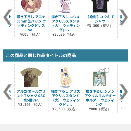
 アスナ
描き下ろし アスナ
描き下ろし ユウキ
《絶剣》ユウキ T
描き下
スタンド
65mm缶バッジ ウ
アクリルスタンド
シャツ
65m
ェディン
ェディングドレス
（大） ウェディン
ェディ
¥3,300（税込）
..
Ve..
グドレ..
（税込）
¥605（税込）
¥2,530（税込）
¥6
この商品と同じ作品タイトルの商品
ウキ 両
アルゴ オールプリ
描き下ろし アリス
描き下ろし シノン
描き下
トクッシ
ントTシャツ SAO
アクリルスタンド
アクリルマルチキー
B2タ
バー
第5層Ver.
（大） ウェディン
ホルダー ウェディ
ェディ
グドレ..
ング..
（税込）
¥3,190（税込）
¥2,530（税込）
¥880（税込）
¥3,