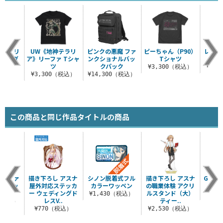
魔 ミリ
UW《地神テラリ
ピンクの悪魔 ファ
ピーちゃん（P90）
レン 
ーホルダ
ア》リーファ Tシャ
ンクショナルバッ
Tシャツ
ラー
ツ
クパック
¥3,300（税込）
¥1,
（税込）
¥3,300（税込）
¥14,300（税込）
この商品と同じ作品タイトルの商品
魔 ファ
描き下ろし アスナ
シノン脱着式フル
描き下ろし アスナ
GGOI
ナルバッ
屋外対応ステッカ
カラーワッペン
の職業体験 アクリ
クリ
ック
ー ウェディングド
ルスタンド（大）
¥1,430（税込）
¥8
レスV..
ティー..
0（税込）
¥770（税込）
¥2,530（税込）