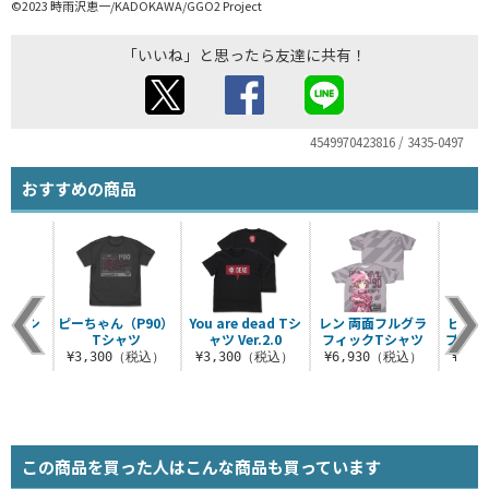
©2023 時雨沢恵一/KADOKAWA/GGO2 Project
「いいね」と思ったら友達に共有！
4549970423816 / 3435-0497
おすすめの商品
魔 Tシ
ピーちゃん（P90）
You are dead Tシ
レン 両面フルグラ
ピンク
.2.0
Tシャツ
ャツ Ver.2.0
フィックTシャツ
プパーカー
（税込）
¥3,300（税込）
¥3,300（税込）
¥6,930（税込）
¥7,
この商品を買った人はこんな商品も買っています