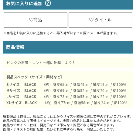
お気に入りに追加
商品
タイトル
※商品をお気に入りに追加すると、再入荷が決まった際にメールが届きます。
商品情報
ピンクの悪魔・レンと一緒に出撃しよう！
製品スペック（サイズ・素材など）
Sサイズ
BLACK
（約）身丈65cm / 身幅49cm / 袖丈19cm / 綿100％
Mサイズ
BLACK
（約）身丈69cm / 身幅52cm / 袖丈20cm / 綿100％
Lサイズ
BLACK
（約）身丈73cm / 身幅55cm / 袖丈22cm / 綿100％
XLサイズ
BLACK
（約）身丈77cm / 身幅58cm / 袖丈24cm / 綿100％
縫製製品は特性上、製品ごとに仕上がりサイズや縫製位置に若干のずれがございます。
商品の写真および画像はイメージです。実際の商品とは異なる場合があります。
商品のデザイン・仕様・発売日などは予告なく変更となる場合があります。
画像・テキストの無断転載、及びそれに準ずる行為を一切禁止いたします。