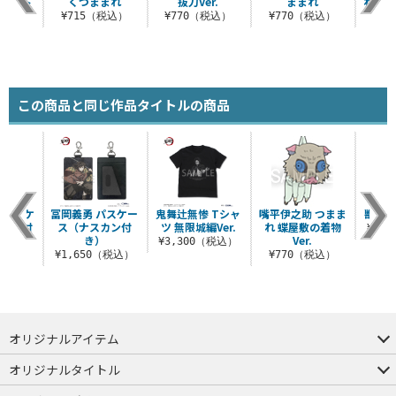
ジトート
くつままれ
抜刀Ver.
ままれ
れ 鬼化
（税込）
¥715（税込）
¥770（税込）
¥770（税込）
¥7
この商品と同じ作品タイトルの商品
 パスケ
冨岡義勇 パスケー
鬼舞辻無惨 Tシャ
嘴平伊之助 つまま
獣の呼
スカン付
ス（ナスカン付
ツ 無限城編Ver.
れ 蝶屋敷の着物
¥3,
）
き）
Ver.
¥3,300（税込）
（税込）
¥1,650（税込）
¥770（税込）
オリジナルアイテム
つままれ
つかまれ
ピョコッテ
オリジナルタイトル
アイテムヤ
ミスカトニック大學購買部