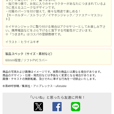
・指で持つ事で、お気に入りのキャラクターがあなたにつままれているよ
うに見えるユニークなデザインです。
・付属のパーツを付け替えて、様々な用途で楽しめる！
【キーホルダー／ストラップ／イヤホンジャック／ファスナーマスコッ
ト】
※イヤホンジャックに取り付ける場合はアクセサリーとしてお楽しみ下さ
い。携帯電話などをぶら下げると落下する可能性がございます。
※「つままれ」はコスパの登録商標です。
イラスト：ヒライユキオ
製品スペック（サイズ・素材など）
60mm程度 / ソフトPVCラバー
商品の写真および画像はイメージです。実際の商品とは異なる場合があります。
商品のデザイン・仕様・発売日などは予告なく変更となる場合があります。
画像・テキストの無断転載、及びそれに準ずる行為を一切禁止いたします。
©吾峠呼世晴／集英社・アニプレックス・ufotable
「いいね」と思ったら友達に共有！