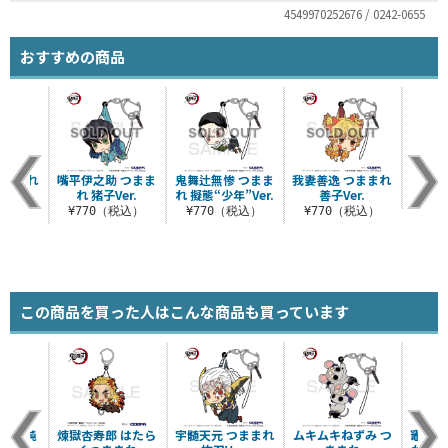
4549970252676 / 0242-0655
おすすめの商品
つままれ
嘴平伊之助 つまま
鬼舞辻無惨 つまま
我妻善逸 つままれ
堕姫
れ 猪子Ver.
れ 擬態“少年”Ver.
善子Ver.
税込）
¥7
¥770（税込）
¥770（税込）
¥770（税込）
この商品を買った人はこんな商品も買っています
フ末弥純
煉獄杏寿郎 はたら
宇髄天元 つままれ
ムキムキねずみ つ
竈門禰