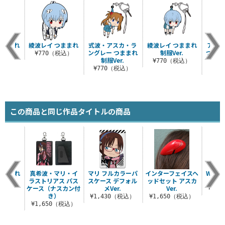
つままれ
綾波レイ つままれ
式波・アスカ・ラ
綾波レイ つままれ
アヤナ
Ver.
ングレー つままれ
制服Ver.
つまま
¥770（税込）
制服Ver.
さ
税込）
¥770（税込）
¥770（税込）
¥7
この商品と同じ作品タイトルの商品
つままれ
真希波・マリ・イ
マリ フルカラーパ
インターフェイスヘ
WILL
ラストリアス パス
スケース デフォル
ッドセット アスカ
税込）
ケース（ナスカン付
メVer.
Ver.
¥1,
き）
¥1,430（税込）
¥1,650（税込）
¥1,650（税込）