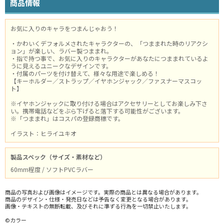
商品情報
お気に入りのキャラをつまんじゃおう！
・かわいくデフォルメされたキャラクターの、「つままれた時のリアクシ
ョン」が楽しい、ラバー製つままれ。
・指で持つ事で、お気に入りのキャラクターがあなたにつままれているよ
うに見えるユニークなデザインです。
・付属のパーツを付け替えて、様々な用途で楽しめる！
【キーホルダー／ストラップ／イヤホンジャック／ファスナーマスコッ
ト】
※イヤホンジャックに取り付ける場合はアクセサリーとしてお楽しみ下さ
い。携帯電話などをぶら下げると落下する可能性がございます。
※「つままれ」はコスパの登録商標です。
イラスト：ヒライユキオ
製品スペック（サイズ・素材など）
60mm程度 / ソフトPVCラバー
商品の写真および画像はイメージです。実際の商品とは異なる場合があります。
商品のデザイン・仕様・発売日などは予告なく変更となる場合があります。
画像・テキストの無断転載、及びそれに準ずる行為を一切禁止いたします。
©カラー