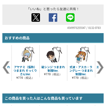
「いいね」と思ったら友達に共有！
4549970255547 / 0132-0783
おすすめの商品
つままれ
アヤナミ（仮称）
碇シンジ つままれ
式波・アスカ・ラ
エヴァ
つままれ そっくり
制服Ver.
ングレー つままれ
税込）
さんVer.
制服Ver.
¥770（税込）
¥7
¥770（税込）
¥770（税込）
この商品を買った人はこんな商品も買っています