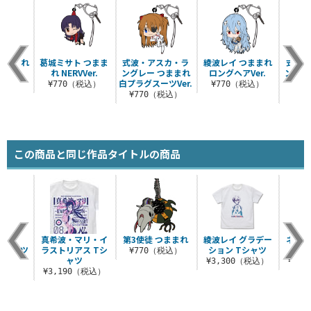
つままれ
葛城ミサト つまま
式波・アスカ・ラ
綾波レイ つままれ
式波・
れ NERVVer.
ングレー つままれ
ロングヘアVer.
ングレ
税込）
白プラグスーツVer.
制
¥770（税込）
¥770（税込）
¥770（税込）
¥7
この商品と同じ作品タイトルの商品
初号機
真希波・マリ・イ
第3使徒 つままれ
綾波レイ グラデー
ネルフ
 Tシャツ
ラストリアス Tシ
ション Tシャツ
着式
¥770（税込）
ャツ
（税込）
¥3,300（税込）
¥1,
¥3,190（税込）