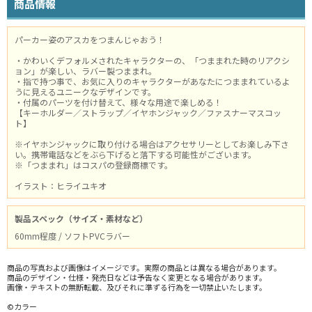
商品情報
パーカー姿のアスカをつまんじゃおう！
・かわいくデフォルメされたキャラクターの、「つままれた時のリアクシ
ョン」が楽しい、ラバー製つままれ。
・指で持つ事で、お気に入りのキャラクターがあなたにつままれているよ
うに見えるユニークなデザインです。
・付属のパーツを付け替えて、様々な用途で楽しめる！
【キーホルダー／ストラップ／イヤホンジャック／ファスナーマスコッ
ト】
※イヤホンジャックに取り付ける場合はアクセサリーとしてお楽しみ下さ
い。携帯電話などをぶら下げると落下する可能性がございます。
※「つままれ」はコスパの登録商標です。
イラスト：ヒライユキオ
製品スペック（サイズ・素材など）
60mm程度 / ソフトPVCラバー
商品の写真および画像はイメージです。実際の商品とは異なる場合があります。
商品のデザイン・仕様・発売日などは予告なく変更となる場合があります。
画像・テキストの無断転載、及びそれに準ずる行為を一切禁止いたします。
©カラー