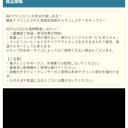
商品情報
BBラウンジにいる気分が楽しめる！
練金でプリントされた雰囲気抜群のステンレスサーモタンブラー
HOTもCOLDも長時間楽しみたい！
・二層構造で保温・保冷効果が持続。
・結露しにくいから机が濡れない！車のドリンクホルダーにもオススメ！
・コンビニコーヒーなどのテイクアウトカップをそのまま入れて保冷、保
温ホルダーとしても使えます。
※カップの形状・サイズによってはご使用できない場合もございます。
【ご注意】
・電子レンジやオーブン、冷凍庫では使用しないでください。
・食器洗い乾燥機のご使用は避けてください。
・研磨付きタワシ・クレンザーのご使用は本体やプリント部分を傷付けま
す。
・火のそばや高温になるところには置かないでください。