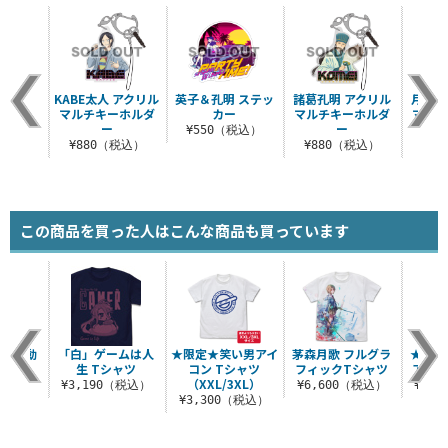
KABE太人 アクリル
英子＆孔明 ステッ
諸葛孔明 アクリル
月見英
マルチキーホルダ
カー
マルチキーホルダ
マルチ
ー
ー
¥550（税込）
¥880（税込）
¥880（税込）
¥8
この商品を買った人はこんな商品も買っています
攻殻機動
「白」ゲームは人
★限定★笑い男アイ
茅森月歌 フルグラ
★限定
ャツ
生 Tシャツ
コン Tシャツ
フィックTシャツ
アクリ
3XL）
（XXL/3XL）
¥3,190（税込）
¥6,600（税込）
¥1,
（税込）
¥3,300（税込）