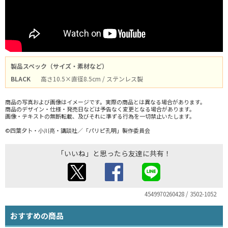
製品スペック（サイズ・素材など）
BLACK
高さ10.5×直径8.5cm / ステンレス製
商品の写真および画像はイメージです。実際の商品とは異なる場合があります。
商品のデザイン・仕様・発売日などは予告なく変更となる場合があります。
画像・テキストの無断転載、及びそれに準ずる行為を一切禁止いたします。
©四葉夕卜・小川亮・講談社／「パリピ孔明」製作委員会
「いいね」と思ったら友達に共有！
4549970260428 / 3502-1052
おすすめの商品