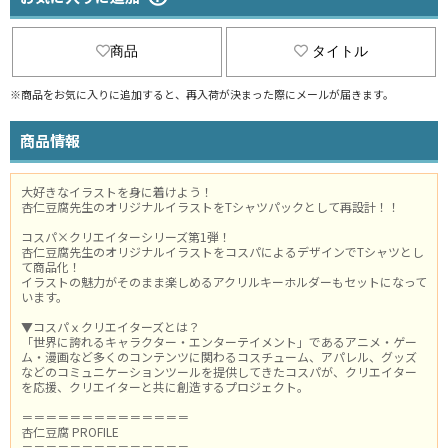
商品
タイトル
※商品をお気に入りに追加すると、再入荷が決まった際にメールが届きます。
商品情報
大好きなイラストを身に着けよう！
杏仁豆腐先生のオリジナルイラストをTシャツパックとして再設計！！
コスパ×クリエイターシリーズ第1弾！
杏仁豆腐先生のオリジナルイラストをコスパによるデザインでTシャツとし
て商品化！
イラストの魅力がそのまま楽しめるアクリルキーホルダーもセットになって
います。
▼コスパｘクリエイターズとは？
「世界に誇れるキャラクター・エンターテイメント」であるアニメ・ゲー
ム・漫画など多くのコンテンツに関わるコスチューム、アパレル、グッズ
などのコミュニケーションツールを提供してきたコスパが、クリエイター
を応援、クリエイターと共に創造するプロジェクト。
＝＝＝＝＝＝＝＝＝＝＝＝＝＝
杏仁豆腐 PROFILE
＝＝＝＝＝＝＝＝＝＝＝＝＝＝