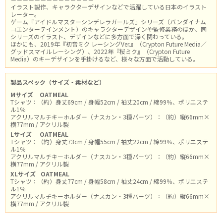
イラスト製作、キャラクターデザインなどで活躍している日本のイラスト
レーター。
ゲーム『アイドルマスターシンデレラガールズ』シリーズ（バンダイナム
コエンターテインメント）のキャラクターデザインや監修業務のほか、同
シリーズのイラスト、デザインなどに多方面で深く関わっている。
ほかにも、2019年『初音ミク レーシングVer.』（Crypton Future Media／
グッドスマイルレーシング）、2022年『桜ミク』（Crypton Future
Media）のキーデザインを手掛けるなど、様々な方面で活動している。
製品スペック（サイズ・素材など）
Mサイズ
OATMEAL
Tシャツ：（約）身丈69cm / 身幅52cm / 袖丈20cm / 綿99％、ポリエステ
ル1％
アクリルマルチキーホルダー（ナスカン・3種パーツ）：（約）縦66mm×
横77mm / アクリル製
Lサイズ
OATMEAL
Tシャツ：（約）身丈73cm / 身幅55cm / 袖丈22cm / 綿99％、ポリエステ
ル1％
アクリルマルチキーホルダー（ナスカン・3種パーツ）：（約）縦66mm×
横77mm / アクリル製
XLサイズ
OATMEAL
Tシャツ：（約）身丈77cm / 身幅58cm / 袖丈24cm / 綿99％、ポリエステ
ル1％
アクリルマルチキーホルダー（ナスカン・3種パーツ）：（約）縦66mm×
横77mm / アクリル製