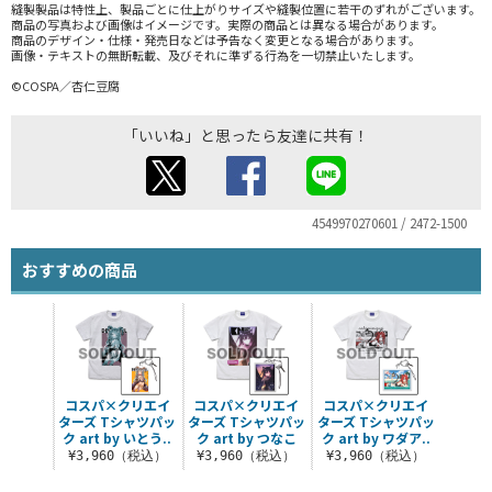
縫製製品は特性上、製品ごとに仕上がりサイズや縫製位置に若干のずれがございます。
商品の写真および画像はイメージです。実際の商品とは異なる場合があります。
商品のデザイン・仕様・発売日などは予告なく変更となる場合があります。
画像・テキストの無断転載、及びそれに準ずる行為を一切禁止いたします。
©COSPA／杏仁豆腐
「いいね」と思ったら友達に共有！
4549970270601 / 2472-1500
おすすめの商品
コスパ×クリエイ
コスパ×クリエイ
コスパ×クリエイ
ターズ Tシャツパッ
ターズ Tシャツパッ
ターズ Tシャツパッ
ク art by いとう..
ク art by つなこ
ク art by ワダア..
¥3,960（税込）
¥3,960（税込）
¥3,960（税込）