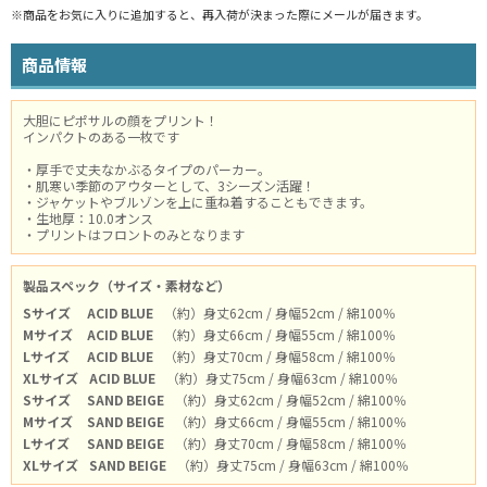
※商品をお気に入りに追加すると、再入荷が決まった際にメールが届きます。
商品情報
大胆にピポサルの顔をプリント！
インパクトのある一枚です
・厚手で丈夫なかぶるタイプのパーカー。
・肌寒い季節のアウターとして、3シーズン活躍！
・ジャケットやブルゾンを上に重ね着することもできます。
・生地厚：10.0オンス
・プリントはフロントのみとなります
製品スペック（サイズ・素材など）
Sサイズ
ACID BLUE
（約）身丈62cm / 身幅52cm / 綿100％
Mサイズ
ACID BLUE
（約）身丈66cm / 身幅55cm / 綿100％
Lサイズ
ACID BLUE
（約）身丈70cm / 身幅58cm / 綿100％
XLサイズ
ACID BLUE
（約）身丈75cm / 身幅63cm / 綿100％
Sサイズ
SAND BEIGE
（約）身丈62cm / 身幅52cm / 綿100％
Mサイズ
SAND BEIGE
（約）身丈66cm / 身幅55cm / 綿100％
Lサイズ
SAND BEIGE
（約）身丈70cm / 身幅58cm / 綿100％
XLサイズ
SAND BEIGE
（約）身丈75cm / 身幅63cm / 綿100％