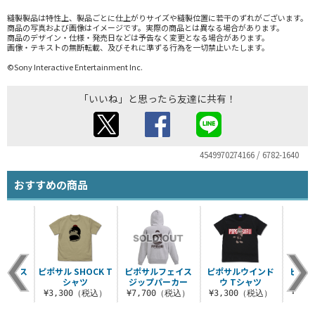
縫製製品は特性上、製品ごとに仕上がりサイズや縫製位置に若干のずれがございます。
商品の写真および画像はイメージです。実際の商品とは異なる場合があります。
商品のデザイン・仕様・発売日などは予告なく変更となる場合があります。
画像・テキストの無断転載、及びそれに準ずる行為を一切禁止いたします。
©Sony Interactive Entertainment Inc.
「いいね」と思ったら友達に共有！
4549970274166 / 6782-1640
おすすめの商品
戒中 ス
ピポサル SHOCK T
ピポサルフェイス
ピポサルウインド
ピポサ
カー
シャツ
ジップパーカー
ウ Tシャツ
税込）
¥3,300（税込）
¥7,700（税込）
¥3,300（税込）
¥3,