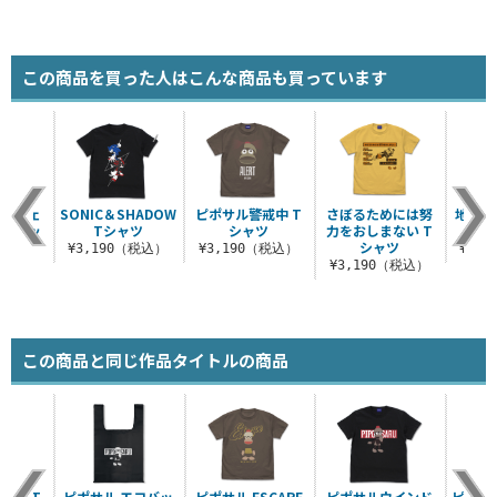
この商品を買った人はこんな商品も買っています
ツーウェ
SONIC＆SHADOW
ピポサル警戒中 T
さぼるためには努
地球連
ハイネッ
Tシャツ
シャツ
力をおしまない T
クス
ャツ
シャツ
¥3,190（税込）
¥3,190（税込）
¥8,
80～
¥3,190（税込）
（税込）
この商品と同じ作品タイトルの商品
戒中 T
ピポサル エコバッ
ピポサル ESCAPE
ピポサルウインド
ピポサル