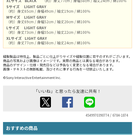
XLサイズ
BLACK
（約）身丈77cm / 身幅58cm / 袖丈24cm / 綿100％
Sサイズ
LIGHT GRAY
（約）身丈65cm / 身幅49cm / 袖丈19cm / 綿100％
Mサイズ
LIGHT GRAY
（約）身丈69cm / 身幅52cm / 袖丈20cm / 綿100％
Lサイズ
LIGHT GRAY
（約）身丈73cm / 身幅55cm / 袖丈22cm / 綿100％
XLサイズ
LIGHT GRAY
（約）身丈77cm / 身幅58cm / 袖丈24cm / 綿100％
縫製製品は特性上、製品ごとに仕上がりサイズや縫製位置に若干のずれがございます。
商品の写真および画像はイメージです。実際の商品とは異なる場合があります。
商品のデザイン・仕様・発売日などは予告なく変更となる場合があります。
画像・テキストの無断転載、及びそれに準ずる行為を一切禁止いたします。
©Sony Interactive Entertainment Inc.
「いいね」と思ったら友達に共有！
4549970390774 / 6784-1874
おすすめの商品