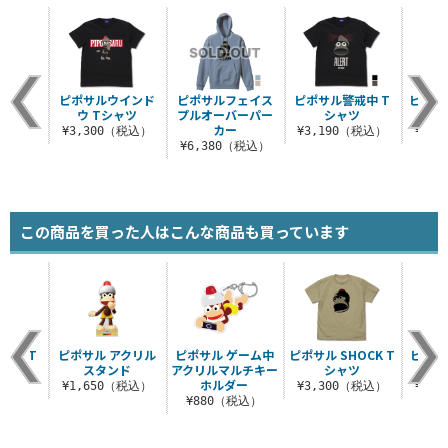
GET
ピポサルウインド
ピポサルフェイス
ピポサル警戒中 T
ピポサル
Tシャツ
ウ Tシャツ
プルオーバーパー
シャツ
カー
（税込）
¥3,300（税込）
¥3,190（税込）
¥3,
¥6,380（税込）
この商品を買った人はこんな商品も買っています
戒中 T
ピポサル アクリル
ピポサル ゲーム中
ピポサル SHOCK T
ピポサ
ツ
スタンド
アクリルマルチキー
シャツ
ホルダー
（税込）
¥1,650（税込）
¥3,300（税込）
¥2,
¥880（税込）