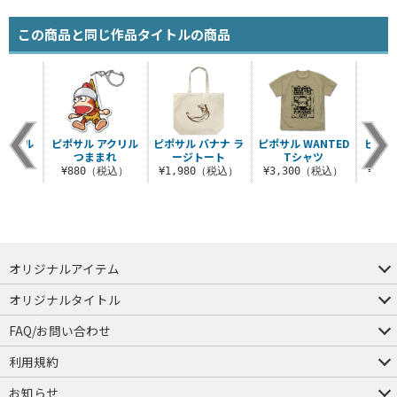
この商品と同じ作品タイトルの商品
アクリル
ピポサル アクリル
ピポサル バナナ ラ
ピポサル WANTED
ピポサル
ンド
つままれ
ージトート
Tシャツ
（税込）
¥880（税込）
¥1,980（税込）
¥3,300（税込）
¥3,
オリジナルアイテム
つままれ
つかまれ
ピョコッテ
オリジナルタイトル
アイテムヤ
ミスカトニック大學購買部
FAQ/お問い合わせ
FAQ
お問い合わせ
利用規約
会員規約・ポイント規約
特定商取引法に関する表示
プライバシーポリシー
お知らせ