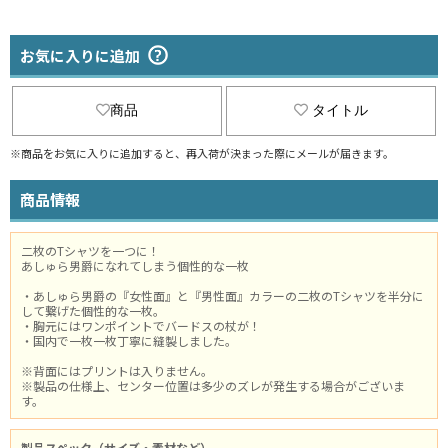
お気に入りに追加
商品
タイトル
※商品をお気に入りに追加すると、再入荷が決まった際にメールが届きます。
商品情報
二枚のTシャツを一つに！
あしゅら男爵になれてしまう個性的な一枚
・あしゅら男爵の『女性面』と『男性面』カラーの二枚のTシャツを半分に
して繋げた個性的な一枚。
・胸元にはワンポイントでバードスの杖が！
・国内で一枚一枚丁寧に縫製しました。
※背面にはプリントは入りません。
※製品の仕様上、センター位置は多少のズレが発生する場合がございま
す。
製品スペック（サイズ・素材など）