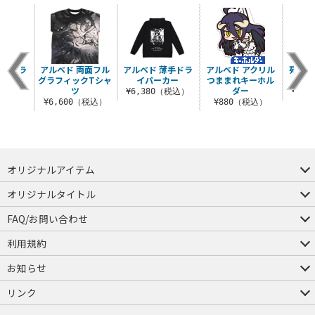
フルカラ
アルベド 両面フル
アルベド 薄手ドラ
アルベド アクリル
死の支
ケース
グラフィックTシャ
イパーカー
つままれキーホル
ズ
ツ
ダー
（税込）
¥6,380（税込）
¥3,
¥6,600（税込）
¥880（税込）
オリジナルアイテム
つままれ
つかまれ
ピョコッテ
オリジナルタイトル
アイテムヤ
ミスカトニック大學購買部
FAQ/お問い合わせ
FAQ
お問い合わせ
利用規約
会員規約・ポイント規約
特定商取引法に関する表示
プライバシーポリシー
お知らせ
店舗情報
採用情報
発売日変更のお知らせ
販売代理店・取扱店募集
海外のご案内（English）
リンク
コスパグループ
ジーストア・ドット・コム