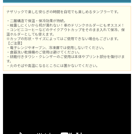
ナザリックで楽しむ安らぎの時間を自宅でも楽しめるタンブラーです。
・二層構造で保温・保冷効果が持続。
・結露しにくいから机が濡れない！車のドリンクホルダーにもオススメ！
・コンビニコーヒーなどのテイクアウトカップをそのまま入れて保冷、保
温ホルダーとしても使えます。
※カップの形状・サイズによってはご使用できない場合もございます。
【ご注意】
・電子レンジやオーブン、冷凍庫では使用しないでください。
・食器洗い乾燥機のご使用は避けてください。
・研磨付きタワシ・クレンザーのご使用は本体やプリント部分を傷付けま
す。
・火のそばや高温になるところには置かないでください。