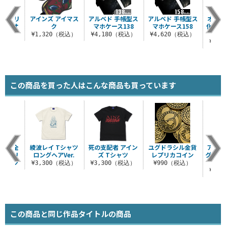
ハイブリ
アインズ アイマス
アルベド 手帳型ス
アルベド 手帳型ス
オーバ
イスタオ
ク
マホケース138
マホケース158
化ガラス
¥1,320（税込）
¥4,180（税込）
¥4,620（税込）
（税込）
¥2,
この商品を買った人はこんな商品も買っています
なら、全
綾波レイ Tシャツ
死の支配者 アイン
ユグドラシル金貨
アルベ
ァンゲリ
ロングヘアVer.
ズ Tシャツ
レプリカコイン
グラフ
Tシャツ
¥3,300（税込）
¥3,300（税込）
¥990（税込）
（税込）
¥6,
この商品と同じ作品タイトルの商品