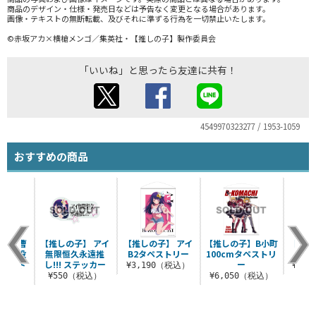
商品のデザイン・仕様・発売日などは予告なく変更となる場合があります。
画像・テキストの無断転載、及びそれに準ずる行為を一切禁止いたします。
©赤坂アカ×横槍メンゴ／集英社・【推しの子】製作委員会
「いいね」と思ったら友達に共有！
4549970323277 / 1953-1059
おすすめの商品
】 重曹
【推しの子】 アイ
【推しの子】 アイ
【推しの子】B小町
【推し
天才子役
無限恒久永遠推
B2タペストリー
100cmタペストリ
ア
ーハンド
し!!! ステッカー
ー
¥3,190（税込）
¥1,
ル
¥550（税込）
¥6,050（税込）
税込）