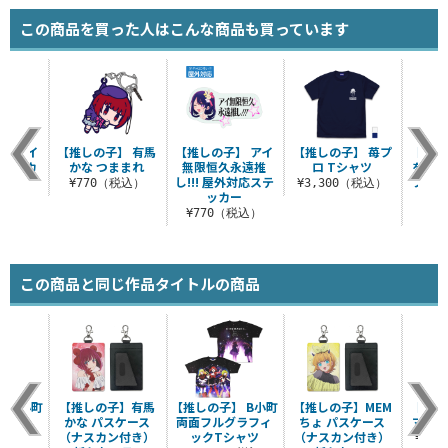
この商品を買った人はこんな商品も買っています
】 アイ
【推しの子】 有馬
【推しの子】 アイ
【推しの子】 苺プ
【推し
イパーカ
かな つままれ
無限恒久永遠推
ロ Tシャツ
を舐め
し!!! 屋外対応ステ
フルカ
¥770（税込）
¥3,300（税込）
ッカー
（税込）
¥770（税込）
¥7
この商品と同じ作品タイトルの商品
 B小町
【推しの子】有馬
【推しの子】 B小町
【推しの子】MEM
【推し
ャツ
かな パスケース
両面フルグラフィ
ちょ パスケース
マン体
（ナスカン付き）
ックTシャツ
（ナスカン付き）
（税込）
¥3,