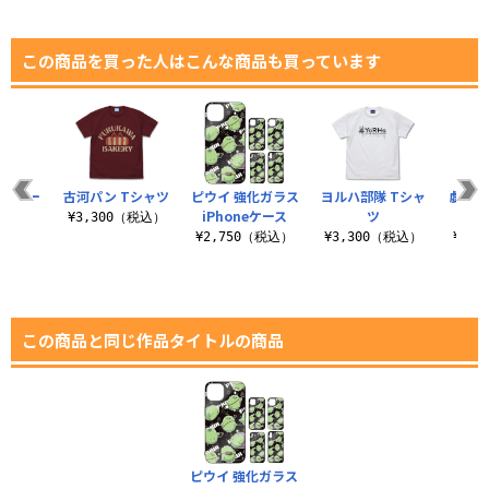
この商品を買った人はこんな商品も買っています
座カバー
古河パン Tシャツ
ピウイ 強化ガラス
ヨルハ部隊 Tシャ
戯曲ス
ャツ
iPhoneケース
ツ
¥3,300（税込）
（税込）
¥2,750（税込）
¥3,300（税込）
¥3,
この商品と同じ作品タイトルの商品
ピウイ 強化ガラス