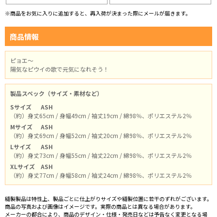
※商品をお気に入りに追加すると、再入荷が決まった際にメールが届きます。
商品情報
ピョエ～
陽気なピウイの歌で元気になれそう！
製品スペック（サイズ・素材など）
Sサイズ
ASH
（約）身丈65cm / 身幅49cm / 袖丈19cm / 綿98％、ポリエステル2％
Mサイズ
ASH
（約）身丈69cm / 身幅52cm / 袖丈20cm / 綿98％、ポリエステル2％
Lサイズ
ASH
（約）身丈73cm / 身幅55cm / 袖丈22cm / 綿98％、ポリエステル2％
XLサイズ
ASH
（約）身丈77cm / 身幅58cm / 袖丈24cm / 綿98％、ポリエステル2％
縫製製品は特性上、製品ごとに仕上がりサイズや縫製位置に若干のずれがございます。
商品の写真および画像はイメージです。実際の商品とは異なる場合があります。
メーカーの都合により、商品のデザイン・仕様・発売日などは予告なく変更となる場