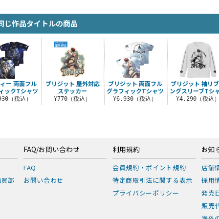
同じ作品タイトルの商品
ィー 両面フル
ブリジット 屋外対応
ブリジット 両面フル
ブリジット 袖リ
ィックTシャツ
ステッカー
グラフィックTシャツ
ングスリーブTシ
,930（税込）
¥770（税込）
¥6,930（税込）
¥4,290（税込
FAQ/お問い合わせ
利用規約
お知
FAQ
会員規約・ポイント規約
店舗
購買部
お問い合わせ
特定商取引法に関する表示
採用
プライバシーポリシー
発売
販売
海外の