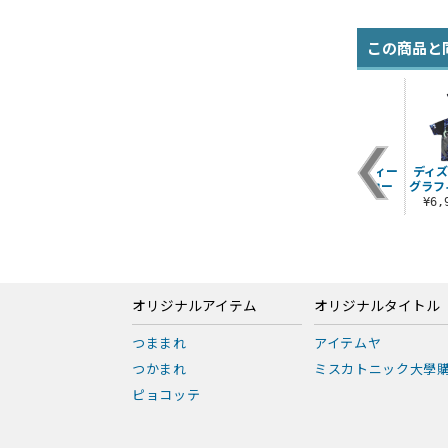
この商品と
屋
ブリジット アクリル
カイ＝キスク Tシャ
クイーン・ディズィー
ディズ
ー
マルチキーホルダー
ツ
屋外対応ステッカー
グラフ
¥880（税込）
¥3,300（税込）
¥770（税込）
¥6
オリジナルアイテム
オリジナルタイトル
つままれ
アイテムヤ
つかまれ
ミスカトニック大學
ピョコッテ