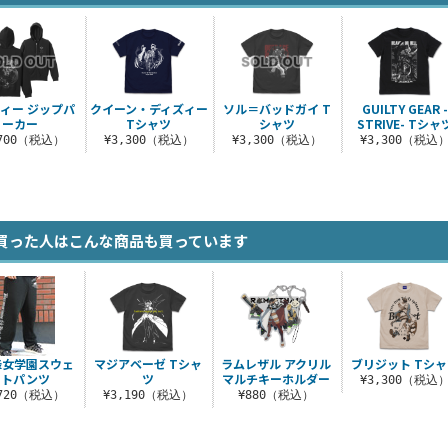
ィー ジップパ
クイーン・ディズィー
ソル＝バッドガイ T
GUILTY GEAR 
ーカー
Tシャツ
シャツ
STRIVE- Tシャ
,700（税込）
¥3,300（税込）
¥3,300（税込）
¥3,300（税込
買った人はこんな商品も買っています
峰女学園スウェ
マジアベーゼ Tシャ
ラムレザル アクリル
ブリジット Tシャ
ットパンツ
ツ
マルチキーホルダー
¥3,300（税込
,720（税込）
¥3,190（税込）
¥880（税込）