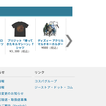
ブロ
ブリジット「帰って
ディズィー アクリル
ラムレザル アクリル
ファ
ャツ
きたキルマシーン」T
マルチキーホルダー
マルチキーホルダー
イティ
シャツ
）
¥880（税込）
¥880（税込）
¥3,300（税込）
¥3
らせ
リンク
情報
コスパグループ
情報
ジーストア・ドット・コム
日変更のお知らせ
代理店・取扱店募集
ご案内（English）