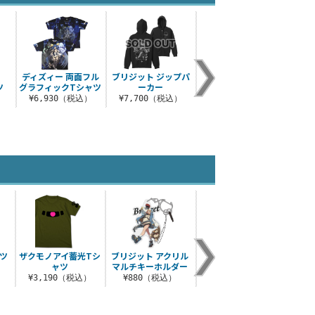
-
ディズィー 両面フル
ブリジット ジップパ
ディズィー Tシャツ
ファ
ツ
グラフィックTシャツ
ーカー
イティ
¥3,300（税込）
）
¥6,930（税込）
¥7,700（税込）
¥3
ツ
ザクモノアイ蓄光Tシ
ブリジット アクリル
ラム レトロポップ T
牧瀬紅
ャツ
マルチキーホルダー
シャツ
フィ
）
¥3,190（税込）
¥880（税込）
¥3,190（税込）
¥6