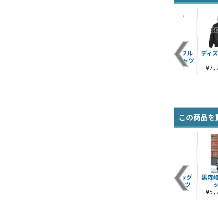
ロ
ブリジット「帰って
カイ＝キスク Tシャ
ブリジット 両面フル
ディズ
ャツ
きたキルマシーン」T
ツ
グラフィックTシャツ
シャツ
）
¥3,300（税込）
¥6,930（税込）
¥7
¥3,300（税込）
この商品を
イ
孫悟空（天使）と界
超サイヤ人3 孫悟空 T
黒森峰女学園 ビッグ
黒森
王 Tシャツ
シャツ
シルエットTシャツ
¥3,300（税込）
¥3,300（税込）
¥3,520（税込）
¥5