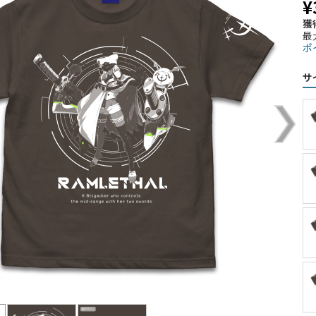
¥
獲
最
ポ
サ