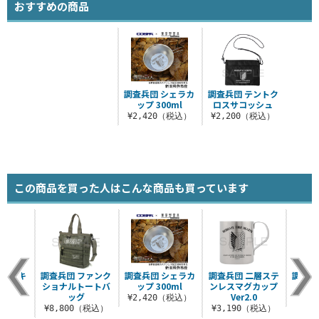
おすすめの商品
調査兵団 シェラカ
調査兵団 テントク
ップ 300ml
ロスサコッシュ
¥2,420（税込）
¥2,200（税込）
この商品を買った人はこんな商品も買っています
リールキ
調査兵団 ファンク
調査兵団 シェラカ
調査兵団 二層ステ
調査兵
ダー
ショナルトートバ
ップ 300ml
ンレスマグカップ
ス
ッグ
Ver2.0
（税込）
¥2,420（税込）
¥7
¥8,800（税込）
¥3,190（税込）