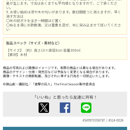
差が生じます。寸法はあくまでも平均値となりますので、ご了承くださ
い。
9. お使い始めは漆や木の匂いがあります。数日間経つと消えますが、早く
消す方法は
〇米の研ぎ汁を注ぎ一時間ほど置く
〇ぬるま湯にお酢数滴、又は重曹を混ぜ、布に染み込ませて拭いてくださ
い
製品スペック（サイズ・素材など）
【サイズ】（約）高さ10×直径8cm 容量300ml
【素材】木材
商品の写真および画像はイメージです。実際の商品とは異なる場合があります。
商品のデザイン・仕様・発売日などは予告なく変更となる場合があります。
画像・テキストの無断転載、及びそれに準ずる行為を一切禁止いたします。
©諫山創・講談社／「進撃の巨人」The Final Season製作委員会
「いいね」と思ったら友達に共有！
4549970356787 / 4514-0026