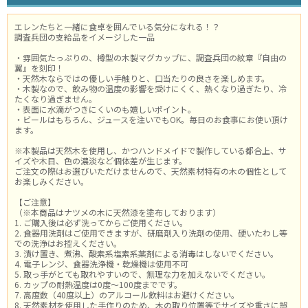
エレンたちと一緒に食卓を囲んでいる気分になれる！？
調査兵団の支給品をイメージした一品
・雰囲気たっぷりの、樽型の木製マグカップに、調査兵団の紋章『自由の
翼』を刻印！
・天然木ならではの優しい手触りと、口当たりの良さを楽しめます。
・木製なので、飲み物の温度の影響を受けにくく、熱くなり過ぎたり、冷
たくなり過ぎません。
・表面に水滴がつきにくいのも嬉しいポイント。
・ビールはもちろん、ジュースを注いでもOK。毎日のお食事にお使い頂け
ます。
※本製品は天然木を使用し、かつハンドメイドで製作している都合上、サ
イズや木目、色の濃淡など個体差が生じます。
ご注文の際はお選びいただけませんので、天然素材特有の木の個性として
お楽しみください。
【ご注意】
（※本商品はナツメの木に天然漆を塗布しております）
1. ご購入後は必ず洗ってからご使用ください。
2. 食器用洗剤はご使用できますが、研磨剤入り洗剤の使用、硬いたわし等
での洗浄はお控えください。
3. 漬け置き、煮沸、酸素系塩素系薬剤による消毒はしないでください。
4. 電子レンジ、食器洗浄機・乾燥機は使用不可
5. 取っ手がとても取れやすいので、無理な力を加えないでください。
6. カップの耐熱温度は0度～100度までです。
7. 高度数（40度以上）のアルコール飲料はお避けください。
8. 天然素材を使用した手作りのため、木の取り位置等でサイズや重さに誤