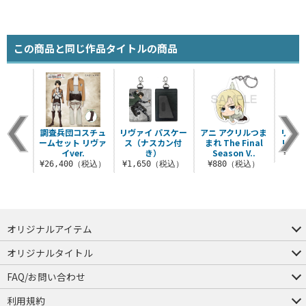
この商品と同じ作品タイトルの商品
 甚平
調査兵団コスチュ
リヴァイ パスケー
アニ アクリルつま
リヴァ
ームセット リヴァ
ス（ナスカン付
まれ The Final
リーキ
0（税込）
イver.
き）
Season V..
¥2,
¥26,400（税込）
¥1,650（税込）
¥880（税込）
オリジナルアイテム
つままれ
つかまれ
ピョコッテ
オリジナルタイトル
アイテムヤ
ミスカトニック大學購買部
FAQ/お問い合わせ
FAQ
お問い合わせ
利用規約