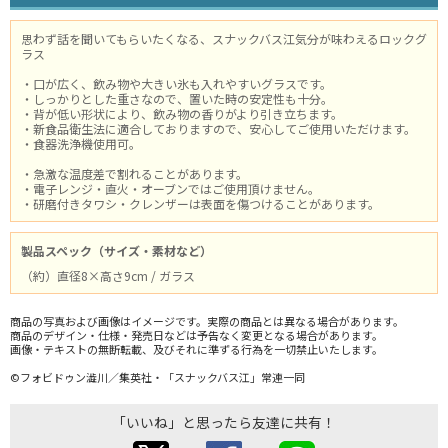
思わず話を聞いてもらいたくなる、スナックバス江気分が味わえるロックグ
ラス
・口が広く、飲み物や大きい氷も入れやすいグラスです。
・しっかりとした重さなので、置いた時の安定性も十分。
・背が低い形状により、飲み物の香りがより引き立ちます。
・新食品衛生法に適合しておりますので、安心してご使用いただけます。
・食器洗浄機使用可。
・急激な温度差で割れることがあります。
・電子レンジ・直火・オーブンではご使用頂けません。
・研磨付きタワシ・クレンザーは表面を傷つけることがあります。
製品スペック（サイズ・素材など）
（約）直径8×高さ9cm / ガラス
商品の写真および画像はイメージです。実際の商品とは異なる場合があります。
商品のデザイン・仕様・発売日などは予告なく変更となる場合があります。
画像・テキストの無断転載、及びそれに準ずる行為を一切禁止いたします。
©フォビドゥン澁川／集英社・「スナックバス江」常連一同
「いいね」と思ったら友達に共有！