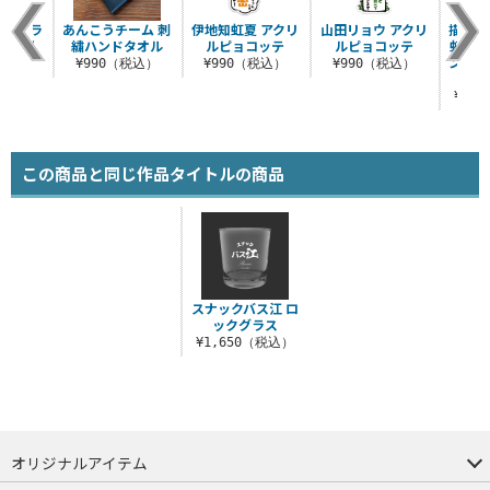
園 ドラ
あんこうチーム 刺
伊地知虹夏 アクリ
山田リョウ アクリ
描き下
カップ
繍ハンドタオル
ルピョコッテ
ルピョコッテ
虹夏 
ンド（
（税込）
¥990（税込）
¥990（税込）
¥990（税込）
ー
¥2,
この商品と同じ作品タイトルの商品
スナックバス江 ロ
ックグラス
¥1,650（税込）
オリジナルアイテム