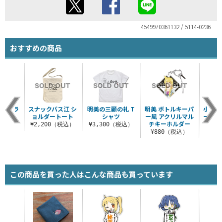
4549970361132 / 5114-0236
おすすめの商品
ス江 ラ
スナックバス江 シ
明美の三顧の礼 T
明美 ボトルキーパ
小雨 
ー
ョルダートート
シャツ
ー風 アクリルマル
ー風 
チキーホルダー
チキ
税込）
¥2,200（税込）
¥3,300（税込）
¥880（税込）
¥8
この商品を買った人はこんな商品も買っています