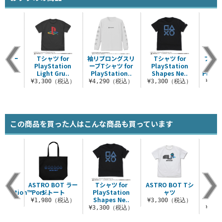
バーパー
Tシャツ for
袖リブロングスリ
Tシャツ for
プルオ
or
PlayStation
ーブTシャツ for
PlayStation
カ
tion
Light Gru..
PlayStation..
Shapes Ne..
PlaySt
.
¥3,300（税込）
¥4,290（税込）
¥3,300（税込）
¥7,
（税込）
この商品を買った人はこんな商品も買っています
for
ASTRO BOT ラー
Tシャツ for
ASTRO BOT Tシ
Tシ
Station™Port..
ジトート
PlayStation
ャツ
Pla
Shapes Ne..
Her
（税込）
¥1,980（税込）
¥3,300（税込）
¥3,300（税込）
¥3,