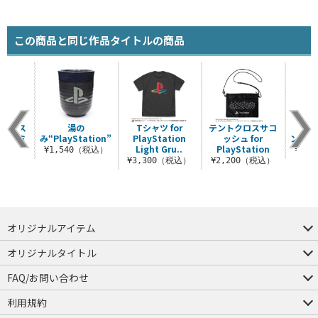
この商品と同じ作品タイトルの商品
プレイス
湯の
Tシャツ for
テントクロスサコ
ンファミ
み“PlayStation”
PlayStation
ッシュ for
ン“Pla
ーク
Light Gru..
PlayStation
¥1,540（税込）
¥1,
（税込）
¥3,300（税込）
¥2,200（税込）
オリジナルアイテム
つままれ
つかまれ
ピョコッテ
オリジナルタイトル
アイテムヤ
ミスカトニック大學購買部
FAQ/お問い合わせ
FAQ
お問い合わせ
利用規約