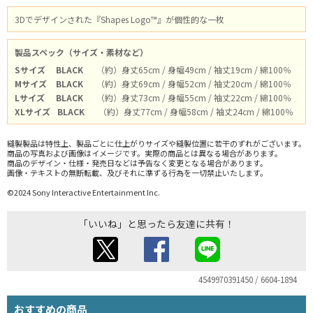
3Dでデザインされた『Shapes Logo™』が個性的な一枚
製品スペック（サイズ・素材など）
Sサイズ
BLACK
（約）身丈65cm / 身幅49cm / 袖丈19cm / 綿100％
Mサイズ
BLACK
（約）身丈69cm / 身幅52cm / 袖丈20cm / 綿100％
Lサイズ
BLACK
（約）身丈73cm / 身幅55cm / 袖丈22cm / 綿100％
XLサイズ
BLACK
（約）身丈77cm / 身幅58cm / 袖丈24cm / 綿100％
縫製製品は特性上、製品ごとに仕上がりサイズや縫製位置に若干のずれがございます。
商品の写真および画像はイメージです。実際の商品とは異なる場合があります。
商品のデザイン・仕様・発売日などは予告なく変更となる場合があります。
画像・テキストの無断転載、及びそれに準ずる行為を一切禁止いたします。
©2024 Sony Interactive Entertainment Inc.
「いいね」と思ったら友達に共有！
4549970391450 / 6604-1894
おすすめの商品