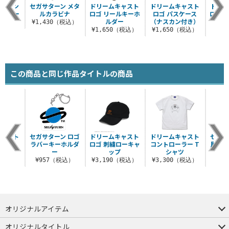
号機エン
セガサターン メタ
ドリームキャスト
ドリームキャスト
ドリー
グ サー
ルカラビナ
ロゴ リールキーホ
ロゴ パスケース
ロゴ 
トル
ルダー
（ナスカン付き）
¥1,430（税込）
（税込）
¥1,650（税込）
¥1,650（税込）
¥9
この商品と同じ作品タイトルの商品
キャスト
セガサターン ロゴ
ドリームキャスト
ドリームキャスト
セガサ
ラビナ
ラバーキーホルダ
ロゴ 刺繍ローキャ
コントローラー T
屋外対
ー
ップ
シャツ
（税込）
¥957（税込）
¥3,190（税込）
¥3,300（税込）
¥7
オリジナルアイテム
つままれ
つかまれ
ピョコッテ
オリジナルタイトル