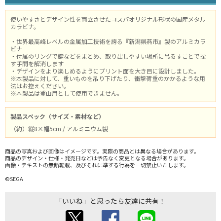
使いやすさとデザイン性を両立させたコスパオリジナル形状の国産メタル
カラビナ。
・世界最高峰レベルの金属加工技術を誇る『新潟県燕市』製のアルミカラ
ビナ
・付属のリングで鍵などをまとめ、取り出しやすい場所に吊るすことで探
す手間を解消します
・デザインをより楽しめるようにプリント面を大き目に設計しました。
※本製品に対して、重いものを吊り下げたり、衝撃荷重のかかるような用
法はお控えください。
※本製品は登山用として使用できません。
製品スペック（サイズ・素材など）
（約）縦8×幅5cm / アルミニウム製
商品の写真および画像はイメージです。実際の商品とは異なる場合があります。
商品のデザイン・仕様・発売日などは予告なく変更となる場合があります。
画像・テキストの無断転載、及びそれに準ずる行為を一切禁止いたします。
©SEGA
「いいね」と思ったら友達に共有！