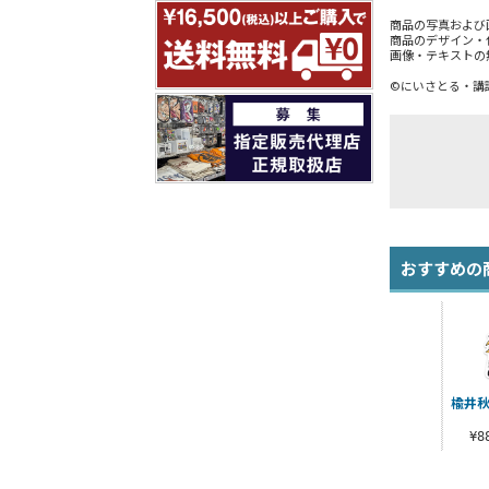
商品の写真および
商品のデザイン・
画像・テキストの
©にいさとる・講談社／W
おすすめの
楡井秋
¥