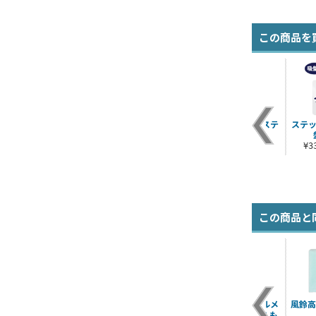
この商品を
ア
杉下京太郎 アクリル
坂田銀時 つままれ は
防風鈴 屋外対応ステ
ステッ
ぐ
つままれ
なほじVer.
ッカー
¥880（税込）
¥957（税込）
¥770（税込）
¥
この商品と
ア
防風鈴 屋外対応ステ
蘇枋隼飛 デフォルメ
楡井秋彦 デフォルメ
風鈴高
ぐ
ッカー
アクリルスタンド も
アクリルスタンド も