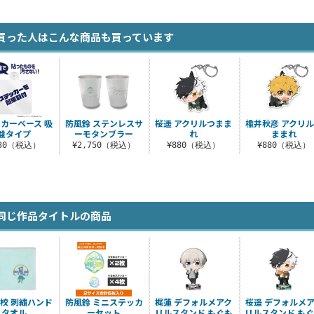
買った人はこんな商品も買っています
カーベース 吸
防風鈴 ステンレスサ
桜遥 アクリルつまま
楡井秋彦 アクリ
盤タイプ
ーモタンブラー
れ
ままれ
330（税込）
¥2,750（税込）
¥880（税込）
¥880（税込）
同じ作品タイトルの商品
校 刺繍ハンド
防風鈴 ミニステッカ
梶蓮 デフォルメアク
桜遥 デフォルメ
タオル
ーセット
リルスタンド もぐも
リルスタンド も