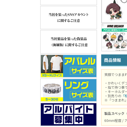
商品情報
笑顔でつまま
・かわいくデ
・指で持つ事
・キーホルダ
・別売りの
「
※「つままれ
製品スペック
60mm程度 /