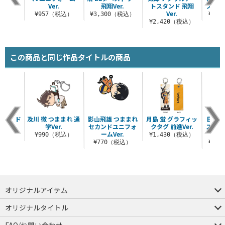
.0
Ver.
飛翔Ver.
トスタンド 飛翔
スタンド
Ver.
（税込）
¥957（税込）
¥3,300（税込）
¥2,
¥2,420（税込）
この商品と同じ作品タイトルの商品
レッジ ド
及川 徹 つままれ 通
影山飛雄 つままれ
月島 蛍 グラフィッ
日向翔
シャツ
学Ver.
セカンドユニフォ
クタグ 前進Ver.
スタン
ームVer.
利への
（税込）
¥990（税込）
¥1,430（税込）
¥770（税込）
¥2,
オリジナルアイテム
つままれ
つかまれ
ピョコッテ
オリジナルタイトル
アイテムヤ
ミスカトニック大學購買部