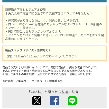
新規描き下ろしビジュアル使用！
木兎光太郎の緻密に描き込まれた美麗すぎるビジュアルを楽しもう
・光沢感があり皺になりにくく、発色の良い生地を使用。
・約72cm×約51cmと存在感のあるカラフルなタペストリーは、お部屋の
インテリアに最適です。
・開封時製品に畳みジワがついております。
・アイロンをかけてご使用ください。アイロンは中温で、あて布をあてて製
品裏面におかけください。
製品スペック（サイズ・素材など）
（約）72.8cm×51.5cm / レアスエード（ポリエステル）
商品の写真および画像はイメージです。実際の商品とは異なる場合があります。
商品のデザイン・仕様・発売日などは予告なく変更となる場合があります。
画像・テキストの無断転載、及びそれに準ずる行為を一切禁止いたします。
©古舘春一／集英社・「ハイキュー!!」製作委員会
「いいね」と思ったら友達に共有！