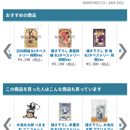
4549970401722 / 2454-2552
おすすめの商品
 宮 治
日向翔陽 B2タペス
描き下ろし 黒尾鉄
描き下ろし 宮 侑
月島蛍
リー 飛
トリー 飛翔Ver.
朗 B2タペストリー
B2タペストリー 飛
リー 
.
飛翔Ver.
翔Ver.
¥3,190（税込）
¥3,
（税込）
¥3,190（税込）
¥3,300（税込）
この商品を買った人はこんな商品も買っています
 アクリ
木兎光太郎 つまま
描き下ろし 赤葦京
描き下ろし 木兎光
描き下
ド（大）
れ ユニフォーム
治 B2タペストリー
太郎 アクリルアー
治 ア