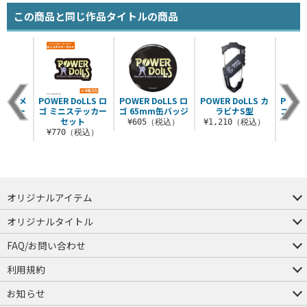
この商品と同じ作品タイトルの商品
oLLS メ
POWER DoLLS ロ
POWER DoLLS ロ
POWER DoLLS カ
POWER
ホルダー
ゴ ミニステッカー
ゴ 65mm缶バッジ
ラビナS型
ゴ ア
セット
キー
（税込）
¥605（税込）
¥1,210（税込）
¥770（税込）
¥8
オリジナルアイテム
つままれ
つかまれ
ピョコッテ
オリジナルタイトル
アイテムヤ
ミスカトニック大學購買部
FAQ/お問い合わせ
FAQ
お問い合わせ
利用規約
会員規約・ポイント規約
特定商取引法に関する表示
プライバシーポリシー
お知らせ