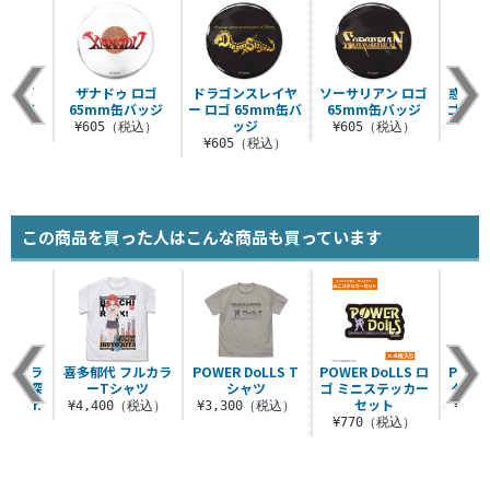
 ロゴ
ザナドゥ ロゴ
ドラゴンスレイヤ
ソーサリアン ロゴ
惑星メ
バッジ
65mm缶バッジ
ー ロゴ 65mm缶バ
65mm缶バッジ
ゴ 6
ッジ
税込）
¥605（税込）
¥605（税込）
¥6
¥605（税込）
この商品を買った人はこんな商品も買っています
薄手ドラ
喜多郁代 フルカラ
POWER DoLLS T
POWER DoLLS ロ
POWE
 慈悲深
ーTシャツ
シャツ
ゴ ミニステッカー
タル
 Ver.
セット
¥4,400（税込）
¥3,300（税込）
¥1,
（税込）
¥770（税込）