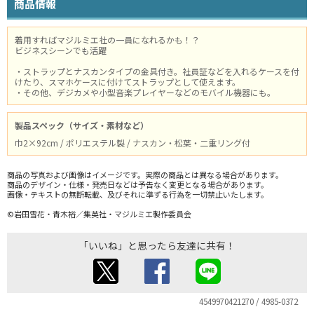
商品情報
着用すればマジルミエ社の一員になれるかも！？
ビジネスシーンでも活躍
・ストラップとナスカンタイプの金具付き。社員証などを入れるケースを付
けたり、スマホケースに付けてストラップとして使えます。
・その他、デジカメや小型音楽プレイヤーなどのモバイル機器にも。
製品スペック（サイズ・素材など）
巾2×92cm / ポリエステル製 / ナスカン・松葉・二重リング付
商品の写真および画像はイメージです。実際の商品とは異なる場合があります。
商品のデザイン・仕様・発売日などは予告なく変更となる場合があります。
画像・テキストの無断転載、及びそれに準ずる行為を一切禁止いたします。
©岩田雪花・青木裕／集英社・マジルミエ製作委員会
「いいね」と思ったら友達に共有！
4549970421270 / 4985-0372