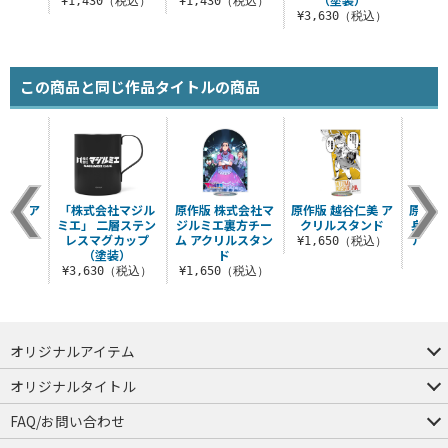
¥1,430（税込）
¥1,430（税込）
¥3,630（税込）
この商品と同じ作品タイトルの商品
メイ ア
「株式会社マジル
原作版 株式会社マ
原作版 越谷仁美 ア
原作版
タンド
ミエ」 二層ステン
ジルミエ裏方チー
クリルスタンド
身コマ
レスマグカップ
ム アクリルスタン
ルチキ
（税込）
¥1,650（税込）
（塗装）
ド
¥8
¥3,630（税込）
¥1,650（税込）
オリジナルアイテム
つままれ
つかまれ
ピョコッテ
オリジナルタイトル
アイテムヤ
ミスカトニック大學購買部
FAQ/お問い合わせ
FAQ
お問い合わせ