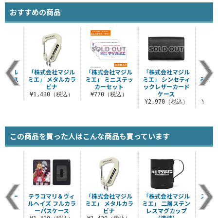
おすすめの商品
社マジル
「株式会社マジル
「株式会社マジル
「株式会社マジル
「株式
外対応ス
ミエ」 メタルカラ
ミエ」 ミニステッ
ミエ」 シンセティ
ミエ」
カー
ビナ
カーセット
ックレザーカード
レス
ケース
（
税込）
¥1,430（税込）
¥770（税込）
¥2,970（税込）
¥3,
この商品を買った人はこんな商品も買っています
ルカラー
テラコマリ＆ヴィ
「株式会社マジル
「株式会社マジル
ステッ
ース
ルヘイズ フルカラ
ミエ」 メタルカラ
ミエ」 二層ステン
吸
ーパスケース
ビナ
レスマグカップ
（税込）
¥3
（塗装）