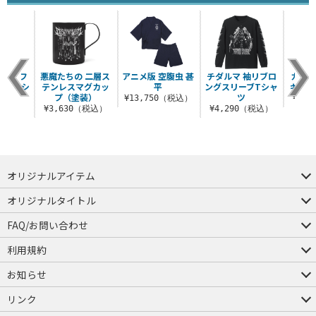
 両面フ
悪魔たちの 二層ス
アニメ版 空腹虫 甚
チダルマ 袖リブロ
カイマ
ックTシ
テンレスマグカッ
平
ングスリーブTシャ
ギョーザ
ツ
プ（塗装）
ツ
¥13,750（税込）
¥3,
（税込）
¥3,630（税込）
¥4,290（税込）
オリジナルアイテム
つままれ
つかまれ
ピョコッテ
オリジナルタイトル
アイテムヤ
ミスカトニック大學購買部
FAQ/お問い合わせ
FAQ
お問い合わせ
利用規約
会員規約・ポイント規約
特定商取引法に関する表示
プライバシーポリシー
お知らせ
店舗情報
採用情報
発売日変更のお知らせ
販売代理店・取扱店募集
海外のご案内（English）
リンク