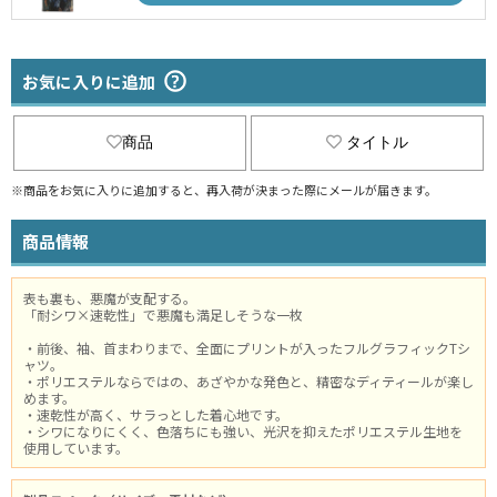
お気に入りに追加
商品
タイトル
※商品をお気に入りに追加すると、再入荷が決まった際にメールが届きます。
商品情報
表も裏も、悪魔が支配する。
「耐シワ×速乾性」で悪魔も満足しそうな一枚
・前後、袖、首まわりまで、全面にプリントが入ったフルグラフィックTシ
ャツ。
・ポリエステルならではの、あざやかな発色と、精密なディティールが楽し
めます。
・速乾性が高く、サラっとした着心地です。
・シワになりにくく、色落ちにも強い、光沢を抑えたポリエステル生地を
使用しています。