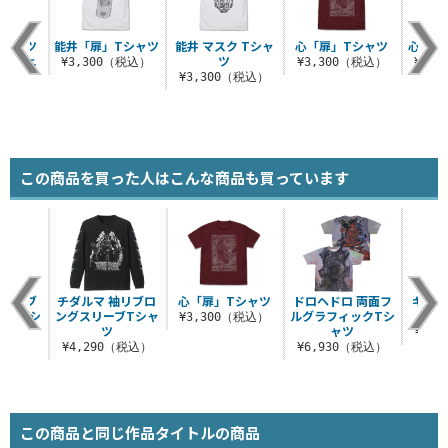
Tシャツ
能井「扉」Tシャツ
能井 マスク Tシャ
心「扉」Tシャツ
心 Tシャ
 Ver.
ツ
¥3,300（税込）
¥3,300（税込）
¥3,
（税込）
¥3,300（税込）
この商品を買った人はこんな商品も買っています
の袖リブ
チダルマ 袖リブロ
心「扉」Tシャツ
ドロヘドロ 両面フ
ギョー
ーブTシ
ングスリーブTシャ
ルグラフィックTシ
¥3,300（税込）
ツ
ツ
ャツ
¥3,
（税込）
¥4,290（税込）
¥6,930（税込）
この商品と同じ作品タイトルの商品