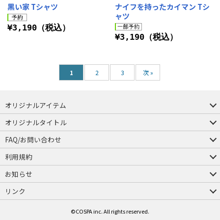
黒い家 Tシャツ
ナイフを持ったカイマン Tシ
ャツ
¥3,190（税込）
¥3,190（税込）
1
2
3
次 »
オリジナルアイテム
つままれ
つかまれ
ピョコッテ
オリジナルタイトル
アイテムヤ
ミスカトニック大學購買部
FAQ/お問い合わせ
FAQ
お問い合わせ
利用規約
会員規約・ポイント規約
特定商取引法に関する表示
プライバシーポリシー
お知らせ
店舗情報
採用情報
発売日変更のお知らせ
販売代理店・取扱店募集
海外のご案内（English）
リンク
コスパグループ
ジーストア・ドット・コム
©COSPA inc. All rights reserved.