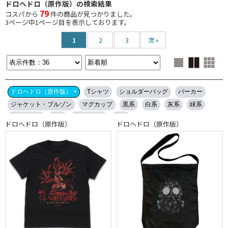
ドロヘドロ（原作版）の検索結果
79
コスパから
件の商品が見つかりました。
3
ページ中
1
ページ目を表示しております。
1
2
3
次 »
ドロヘドロ（原作版） ×
Tシャツ
ショルダーバッグ
パーカー
ジャケット・ブルゾン
マグカップ
黒系
白系
灰系
緑系
ベージュ系
青系
ブラウン系
赤系
ドロヘドロ（原作版）
ドロヘドロ（原作版）