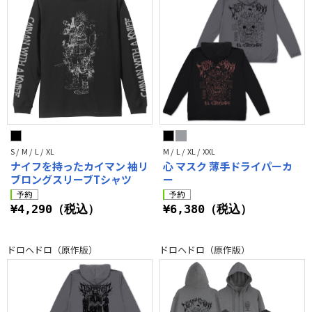
S / M / L / XL
M / L / XL / XXL
ナイフを持ったカイマン 袖リ
心 マスク 薄手ドライパーカ
ブロングスリーブTシャツ
ー
¥4,290（税込）
¥6,380（税込）
ドロヘドロ（原作版）
ドロヘドロ（原作版）