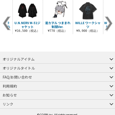
スカ・ラ
U.N.NERV M-51ジ
渚カヲル つままれ
WILLE ワークシャ
WILLE
つままれ
ャケット
制服Ver.
ツ
手ドラ
税込）
¥16,500（税込）
¥770（税込）
¥9,900（税込）
¥6,
オリジナルアイテム
つままれ
つかまれ
ピョコッテ
オリジナルタイトル
アイテムヤ
ミスカトニック大學購買部
FAQ/お問い合わせ
FAQ
お問い合わせ
利用規約
会員規約・ポイント規約
特定商取引法に関する表示
プライバシーポリシー
お知らせ
店舗情報
採用情報
発売日変更のお知らせ
販売代理店・取扱店募集
海外のご案内（English）
リンク
コスパグループ
ジーストア・ドット・コム
©COSPA inc. All rights reserved.