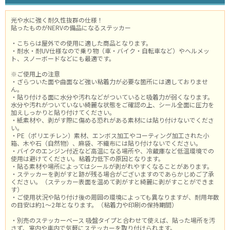
光や水に強く耐久性抜群の仕様！
貼ったものがNERVの備品になるステッカー
・こちらは屋外での使用に適した商品となります。
・耐水・耐UV仕様なので乗り物（車・バイク・自転車など）やヘルメッ
ト、スノーボードなどにも最適です。
※ご使用上の注意
・ざらついた面や曲面など強い粘着力が必要な箇所には適しておりませ
ん。
・貼り付ける面に水分や汚れなどがついていると吸着力が弱くなります。
水分や汚れがついていない綺麗な状態をご確認の上、シール全面に圧力を
加えしっかりと貼り付けてください。
・紙素材や、剥がす際に傷める恐れがある素材には貼り付けないでくださ
い。
・PE（ポリエチレン）素材、エンボス加工やコーティング加工された小
箱、木や石（自然物）、麻袋、不織布には貼り付けないでください。
・バイクのエンジン付近など高温になる場所や、冷蔵庫など低温環境での
使用は避けてください。粘着力低下の原因となります。
・貼る素材や場所によってはシールが剥がれやすくなることがあります。
・ステッカーを剥がすと跡が残る場合がございますのであらかじめご了承
ください。（ステッカー表面を温めて剥がすと綺麗に剥がすことができま
す）
・ご使用状況や貼り付け後の周囲の環境によっても異なりますが、耐用年数
の目安は約1～2年となります。（粘着力や印刷の保持期間）
・別売のステッカーベース 吸盤タイプと合わせて使えば、貼った場所を汚
さず、室内や車内で気軽にステッカーを取り付けられます。