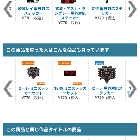
ーベース
綾波レイ 屋外対応
式波・アスカ・ラ
使徒 屋外対応ステ
ゼーレ
イプ
ステッカー
ングレー 屋外対応
ッカー
ステッカー
税込）
¥770（税込）
¥770（税込）
¥7
¥770（税込）
この商品を買った人はこんな商品も買っています
ールキー
ゼーレ ミニステッ
NERV ミニステッカ
ゼーレ 屋外対応ス
ネルフ
ダー
カーセット
ーセット
テッカー
ティン
（税込）
¥770（税込）
¥770（税込）
¥770（税込）
¥1,
この商品と同じ作品タイトルの商品