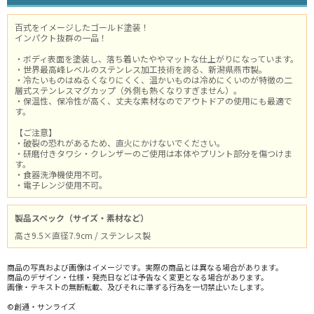
百式をイメージしたゴールド塗装！
インパクト抜群の一品！
・ボディ表面を塗装し、落ち着いたややマットな仕上がりになっています。
・世界最高峰レベルのステンレス加工技術を誇る、新潟県燕市製。
・冷たいものはぬるくなりにくく、温かいものは冷めにくいのが特徴の二
層式ステンレスマグカップ（外側も熱くなりすぎません）。
・保温性、保冷性が高く、丈夫な素材なのでアウトドアの使用にも最適で
す。
【ご注意】
・破裂の恐れがあるため、直火にかけないでください。
・研磨付きタワシ・クレンザーのご使用は本体やプリント部分を傷つけま
す。
・食器洗浄機使用不可。
・電子レンジ使用不可。
製品スペック（サイズ・素材など）
高さ9.5×直径7.9cm / ステンレス製
商品の写真および画像はイメージです。実際の商品とは異なる場合があります。
商品のデザイン・仕様・発売日などは予告なく変更となる場合があります。
画像・テキストの無断転載、及びそれに準ずる行為を一切禁止いたします。
©創通・サンライズ