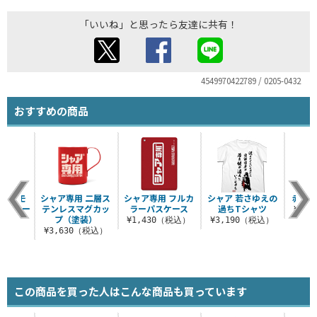
「いいね」と思ったら友達に共有！
4549970422789 / 0205-0432
おすすめの商品
用ザクモ
シャア専用 二層ス
シャア専用 フルカ
シャア 若さゆえの
赤い
パーカー
テンレスマグカッ
ラーパスケース
過ちTシャツ
¥3,
プ（塗装）
（税込）
¥1,430（税込）
¥3,190（税込）
¥3,630（税込）
この商品を買った人はこんな商品も買っています