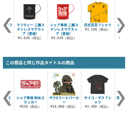
タリーフ
マフティー 二層ス
シャア専用 二層ス
百式百百 Tシャツ
ジオン
グ
テンレスマグカッ
テンレスマグカッ
ステン
¥3,190（税込）
プ（塗装）
プ（塗装）
ップ
（税込）
¥3,630（税込）
¥3,630（税込）
¥3,
この商品と同じ作品タイトルの商品
ス隊 ミ
シャア専用 耐水ス
ザクIIフードパーカ
サイコ・ザク Tシ
月は出
ザインニ
テッカー
ー
ャツ
ャップ
¥550（税込）
¥19,800（税込）
¥3,300（税込）
¥3,
（税込）