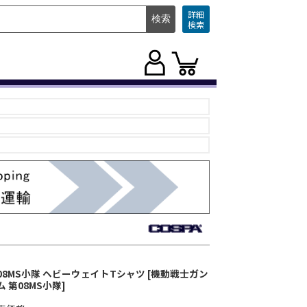
詳細
検索
08MS小隊 ヘビーウェイトTシャツ [機動戦士ガン
ム 第08MS小隊]