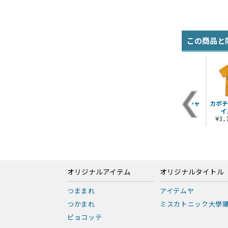
この商品と
シャ
ジオン リールキーホ
ツィマッド社Tシャツ
ペーネロペー Tシャ
カボチ
ルダー
ツ
イ
¥3,190（税込）
¥1,650（税込）
¥3,190（税込）
¥3
オリジナルアイテム
オリジナルタイトル
つままれ
アイテムヤ
つかまれ
ミスカトニック大學
ピョコッテ