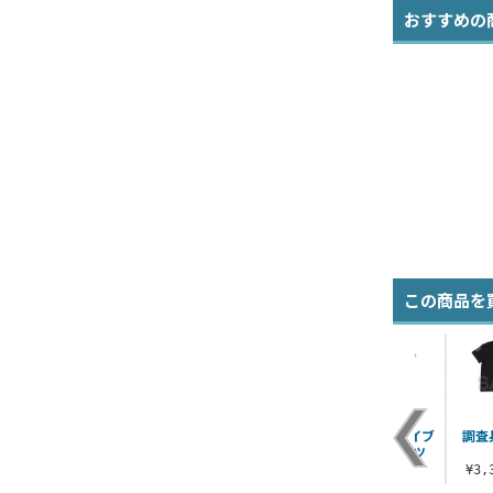
おすすめの
この商品を
マ
ジオン地球方面軍 ヘ
決闘口上 Tシャツ
描き下ろし ウェイブ
調査
 フ
ビーウェイトTシャツ
ライダー Tシャツ
¥3,300（税込）
ス
¥3,520（税込）
¥3,300（税込）
¥3