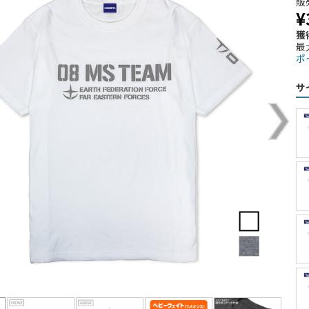
販
¥
獲
最
ポ
サ