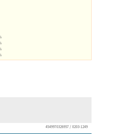
0％
0％
0％
0％
4549970326957 / 0203-1249