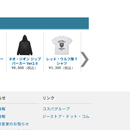
ロー
ネオ・ジオン ジップ
レッド・ウルフ隊 T
地球連邦軍リールキ
星空の
パーカー Ver2.0
シャツ
ーホルダー
）
¥8,800（税込）
¥3,300（税込）
¥1,650（税込）
¥3
らせ
リンク
情報
コスパグループ
情報
ジーストア・ドット・コム
日変更のお知らせ