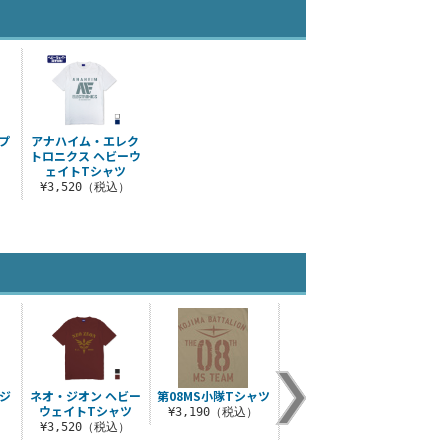
ップ
アナハイム・エレク
トロニクス ヘビーウ
ェイトTシャツ
）
¥3,520（税込）
ジ
ネオ・ジオン ヘビー
第08MS小隊Tシャツ
【推しの子】 苺プロ
黒森峰
ウェイトTシャツ
Tシャツ
リー
¥3,190（税込）
）
¥3,520（税込）
¥3,300（税込）
¥1