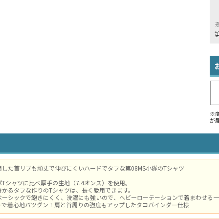
※
が
した首リブも頑丈で伸びにくいハードでタフな第08MS小隊のTシャツ
Tシャツに比べ厚手の生地（7.4オンス）を使用。
分かるタフな作りのTシャツは、長く愛用できます。
ベーシックで飽きにくく、洗濯にも強いので、ヘビーローテーションで着まわせる一
ーで着心地バツグン！肩と首周りの強度もアップしたタコバインダー仕様