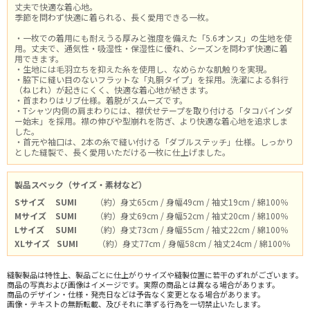
丈夫で快適な着心地。
季節を問わず快適に着られる、長く愛用できる一枚。
・一枚での着用にも耐えうる厚みと強度を備えた「5.6オンス」の生地を使
用。丈夫で、通気性・吸湿性・保湿性に優れ、シーズンを問わず快適に着
用できます。
・生地には毛羽立ちを抑えた糸を使用し、なめらかな肌触りを実現。
・脇下に縫い目のないフラットな「丸胴タイプ」を採用。洗濯による斜行
（ねじれ）が起きにくく、快適な着心地が続きます。
・首まわりはリブ仕様。着脱がスムーズです。
・Tシャツ内側の肩まわりには、襟伏せテープを取り付ける「タコバインダ
ー始末」を採用。襟の伸びや型崩れを防ぎ、より快適な着心地を追求しま
した。
・首元や袖口は、2本の糸で縫い付ける「ダブルステッチ」仕様。しっかり
とした縫製で、長く愛用いただける一枚に仕上げました。
製品スペック（サイズ・素材など）
Sサイズ
SUMI
（約）身丈65cm / 身幅49cm / 袖丈19cm / 綿100％
Mサイズ
SUMI
（約）身丈69cm / 身幅52cm / 袖丈20cm / 綿100％
Lサイズ
SUMI
（約）身丈73cm / 身幅55cm / 袖丈22cm / 綿100％
XLサイズ
SUMI
（約）身丈77cm / 身幅58cm / 袖丈24cm / 綿100％
縫製製品は特性上、製品ごとに仕上がりサイズや縫製位置に若干のずれがございます。
商品の写真および画像はイメージです。実際の商品とは異なる場合があります。
商品のデザイン・仕様・発売日などは予告なく変更となる場合があります。
画像・テキストの無断転載、及びそれに準ずる行為を一切禁止いたします。