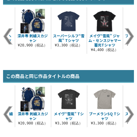
ーリのヘ
深井零 刺繍スカジ
スーパーシルフ“雪
メイヴ“雪風” ジャ
ブーメ
Tシャツ
ャン
風” Tシャツ
ム・センスジャマー
蓄光Tシャツ
（税込）
¥20,900（税込）
¥3,300（税込）
¥3,
¥4,400（税込）
この商品と同じ作品タイトルの商品
Q 刺繍
深井零 刺繍スカジ
メイヴ“雪風” Tシ
ブーメランSQ Tシ
スーパ
ップ
ャン
ャツ
ャツ
風”
（税込）
¥20,900（税込）
¥3,300（税込）
¥3,300（税込）
¥3,