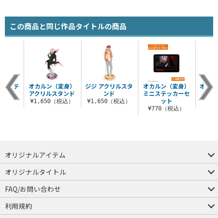
この商品と同じ作品タイトルの商品
対応ステ
オカルン（変身）
ジジ アクリルスタ
オカルン（変身）
オカル
ー
アクリルスタンド
ンド
ミニステッカーセ
ッカ
ット
税込）
¥1,650（税込）
¥1,650（税込）
¥7
¥770（税込）
オリジナルアイテム
つままれ
つかまれ
ピョコッテ
オリジナルタイトル
アイテムヤ
ミスカトニック大學購買部
FAQ/お問い合わせ
FAQ
お問い合わせ
利用規約