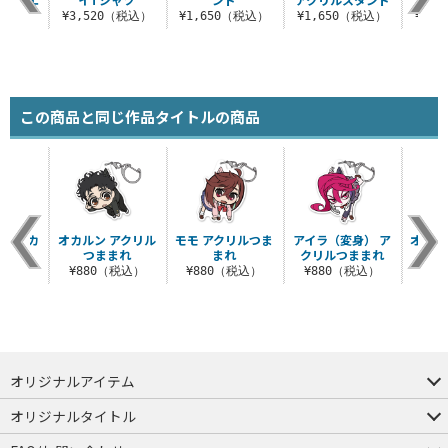
ッグ
¥3,520（税込）
¥1,650（税込）
¥1,650（税込）
¥1,
（税込）
この商品と同じ作品タイトルの商品
ステッカ
オカルン アクリル
モモ アクリルつま
アイラ（変身） ア
オカル
ット
つままれ
まれ
クリルつままれ
ス
税込）
¥880（税込）
¥880（税込）
¥880（税込）
¥7
オリジナルアイテム
つままれ
つかまれ
ピョコッテ
オリジナルタイトル
アイテムヤ
ミスカトニック大學購買部