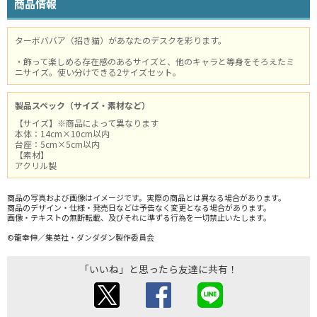
商品情報
ターボババア（招き猫）があなたのデスクを彩ります。
・飾って楽しめる存在感のあるサイズと、他のキャラと等身をそろえたミ
ニサイズ。使い分けできる2サイズセット。
製品スペック（サイズ・素材など）
【サイズ】※商品によって異なります
本体：14cm×10cm以内
台座：5cm×5cm以内
【素材】
アクリル製
商品の写真および画像はイメージです。実際の商品とは異なる場合があります。
商品のデザイン・仕様・発売日などは予告なく変更となる場合があります。
画像・テキストの無断転載、及びそれに準ずる行為を一切禁止いたします。
©龍幸伸／集英社・ダンダダン製作委員会
「いいね」と思ったら友達に共有！