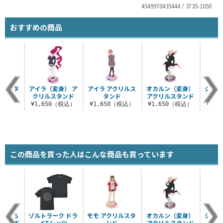
4549970435444 / 3735-1050
おすすめの商品
リルスタ
アイラ（変身） ア
アイラ アクリルス
オカルン（変身）
ジジ（
ド
クリルスタンド
タンド
アクリルスタンド
リ
（税込）
¥1,650（税込）
¥1,650（税込）
¥1,650（税込）
¥1,
この商品を買った人はこんな商品も買っています
に食べら
ゾルトラーク ドラ
モモ アクリルスタ
オカルン（変身）
ジジ（
レン エ
イTシャツ
ンド
アクリルスタンド
リル