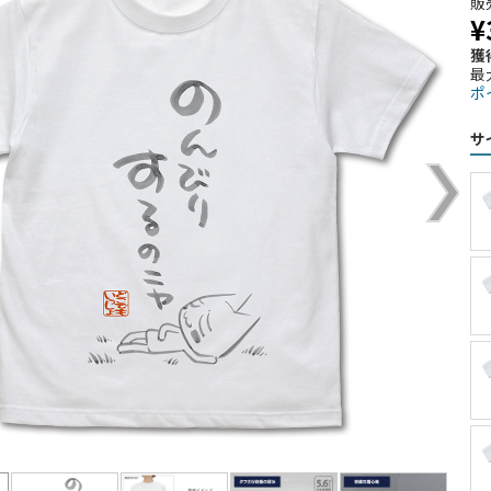
販
¥
獲
最
ポ
サ