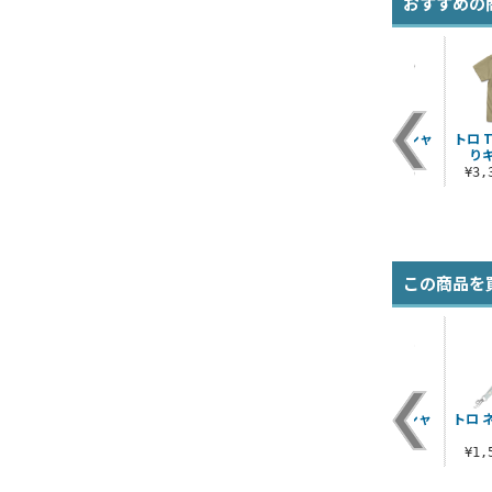
おすすめの
トロの「今日はいい
トロため息 Tシャツ
トロのダンス Tシャ
トロ 
や」Tシャツ
ツ
りキ
¥3,190（税込）
¥3,300（税込）
¥3,300（税込）
¥3
この商品を
ト
どこでもいっしょ ト
ダンシングトロ ミニ
トロのダンス Tシャ
トロ 
ド
ロ フルカラーラージ
ステッカー
ツ
トート
¥385（税込）
¥3,300（税込）
¥1
¥3,190（税込）