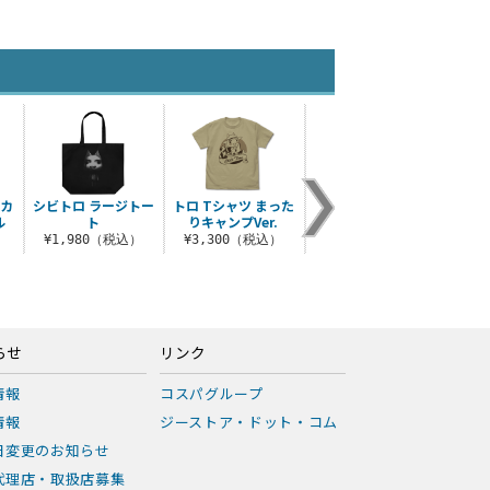
ルカ
シビトロ ラージトー
トロ Tシャツ まった
トロ ミニステッカー
トロ 
ル
ト
りキャンプVer.
セット
¥1,980（税込）
¥3,300（税込）
¥770（税込）
¥3
らせ
リンク
情報
コスパグループ
情報
ジーストア・ドット・コム
日変更のお知らせ
代理店・取扱店募集