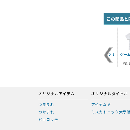
この商品と
ッ
トロの「のんびりす
シビトロ Tシャツ
トロの唐草模様 クリ
ゲー
るのニャ」Tシャツ
Ver.2.0
ーナークロス
¥3,300（税込）
¥3,300（税込）
¥660（税込）
¥3
オリジナルアイテム
オリジナルタイトル
つままれ
アイテムヤ
つかまれ
ミスカトニック大學
ピョコッテ