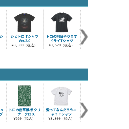
Tシ
シビトロ Tシャツ
トロの明日やります
ゲームに夢中のトロ
どこ
Ver.2.0
ドライTシャツ
Tシャツ
ロ フ
ルエ
）
¥3,300（税込）
¥3,520（税込）
¥3,300（税込）
¥3
ニュ
トロの唐草模様 クリ
愛ってなんだろうニ
トロとミカン箱 アク
ゲー
グ
ーナークロス
ャ？ Tシャツ
リルスタンド
）
¥660（税込）
¥3,300（税込）
¥1,650（税込）
¥3