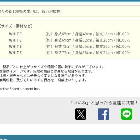
りの綿100％の生地は、着心地抜群！
（サイズ・素材など）
WHITE
（約）身丈65cm / 身幅49cm / 袖丈19cm / 綿100％
WHITE
（約）身丈69cm / 身幅52cm / 袖丈20cm / 綿100％
WHITE
（約）身丈73cm / 身幅55cm / 袖丈22cm / 綿100％
WHITE
（約）身丈77cm / 身幅58cm / 袖丈24cm / 綿100％
、製品ごとに仕上がりサイズや縫製位置に若干のずれがございます。
画像はイメージです。実際の商品とは異なる場合があります。
仕様・発売日などは予告なく変更となる場合があります。
無断転載、及びそれに準ずる行為を一切禁止いたします。
ctive Entertainment Inc.
「いいね」と思ったら友達に共有！