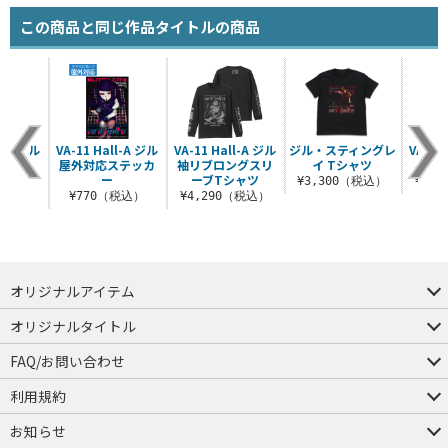
この商品と同じ作品タイトルの商品
l-A ジル
VA-11 Hall-A ジル
VA-11 Hall-A ジル
ジル・スティングレ
VA-11
ーカー
屋外対応ステッカ
袖リブロングスリ
イ Tシャツ
ー
ーブTシャツ
（税込）
¥3,300（税込）
¥3,
¥770（税込）
¥4,290（税込）
オリジナルアイテム
つままれ
つかまれ
ピョコッテ
オリジナルタイトル
アイテムヤ
ミスカトニック大學購買部
FAQ/お問い合わせ
FAQ
お問い合わせ
利用規約
会員規約・ポイント規約
特定商取引法に関する表示
プライバシーポリシー
お知らせ