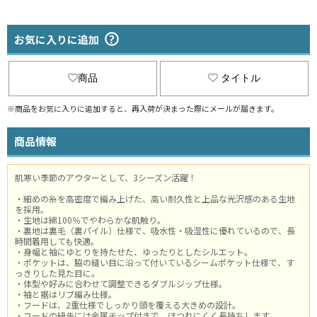
お気に入りに追加
商品
タイトル
※商品をお気に入りに追加すると、再入荷が決まった際にメールが届きます。
商品情報
肌寒い季節のアウターとして、3シーズン活躍！
・細めの糸を高密度で編み上げた、高い耐久性と上品な光沢感のある生地
を採用。
・生地は綿100％でやわらかな肌触り。
・裏地は裏毛（裏パイル）仕様で、吸水性・吸湿性に優れているので、長
時間着用しても快適。
・身幅と袖にゆとりを持たせた、ゆったりとしたシルエット。
・ポケットは、脇の縫い目に沿って付いているシームポケット仕様で、す
っきりした見た目に。
・体型や好みに合わせて調整できるダブルジップ仕様。
・袖と裾はリブ編み仕様。
・フードは、2重仕様でしっかり頭を覆える大きめの設計。
・フードの紐先には金属チップ付きで、ほつれにくく長持ちします。