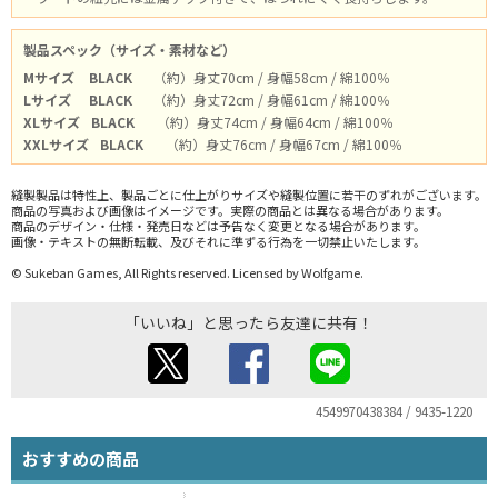
製品スペック（サイズ・素材など）
Mサイズ
BLACK
（約）身丈70cm / 身幅58cm / 綿100％
Lサイズ
BLACK
（約）身丈72cm / 身幅61cm / 綿100％
XLサイズ
BLACK
（約）身丈74cm / 身幅64cm / 綿100％
XXLサイズ
BLACK
（約）身丈76cm / 身幅67cm / 綿100％
縫製製品は特性上、製品ごとに仕上がりサイズや縫製位置に若干のずれがございます。
商品の写真および画像はイメージです。実際の商品とは異なる場合があります。
商品のデザイン・仕様・発売日などは予告なく変更となる場合があります。
画像・テキストの無断転載、及びそれに準ずる行為を一切禁止いたします。
© Sukeban Games, All Rights reserved. Licensed by Wolfgame.
「いいね」と思ったら友達に共有！
4549970438384 / 9435-1220
おすすめの商品