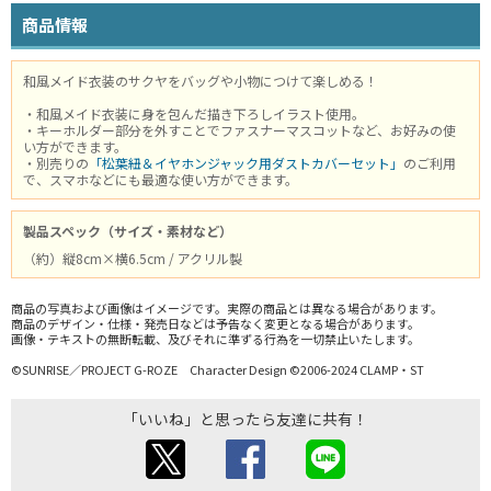
商品情報
和風メイド衣装のサクヤをバッグや小物につけて楽しめる！
・和風メイド衣装に身を包んだ描き下ろしイラスト使用。
・キーホルダー部分を外すことでファスナーマスコットなど、お好みの使
い方ができます。
・別売りの
「松葉紐＆イヤホンジャック用ダストカバーセット」
のご利用
で、スマホなどにも最適な使い方ができます。
製品スペック（サイズ・素材など）
（約）縦8cm×横6.5cm / アクリル製
商品の写真および画像はイメージです。実際の商品とは異なる場合があります。
商品のデザイン・仕様・発売日などは予告なく変更となる場合があります。
画像・テキストの無断転載、及びそれに準ずる行為を一切禁止いたします。
©SUNRISE／PROJECT G-ROZE Character Design ©2006-2024 CLAMP・ST
「いいね」と思ったら友達に共有！