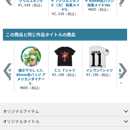
ジトート
クリルスタンド
ヤ アクリルスタン
ヤ 65mm缶バッジ
クリル
ダイナー
ド（大） 和風メイ
和風メイドVer.
ホルダ
¥1,430（税込）
.
ドV..
¥605（税込）
（税込）
¥2,530（税込）
¥8
この商品と同じ作品タイトルの商品
 キャサ
描き下ろし C.C.
C.C. Tシャツ
イレヴンTシャツ
紅月カ
スラ ラ
65mm缶バッジ ア
ラフィ
¥3,190（税込）
¥3,190（税込）
 和風メ
メリカンダイナー
黒の騎
..
V..
¥6,
（税込）
¥605（税込）
オリジナルアイテム
つままれ
つかまれ
ピョコッテ
オリジナルタイトル
アイテムヤ
ミスカトニック大學購買部