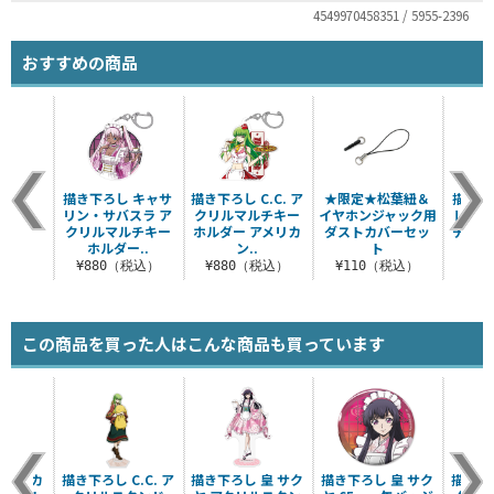
4549970458351 / 5955-2396
おすすめの商品
描き下ろし キャサ
描き下ろし C.C. ア
★限定★松葉紐＆
描き下
リン・サバスラ ア
クリルマルチキー
イヤホンジャック用
レン 
クリルマルチキー
ホルダー アメリカ
ダストカバーセッ
チキー
ホルダー..
ン..
ト
メ
¥880（税込）
¥880（税込）
¥110（税込）
¥8
この商品を買った人はこんな商品も買っています
 紅月カ
描き下ろし C.C. ア
描き下ろし 皇 サク
描き下ろし 皇 サク
描き下ろ