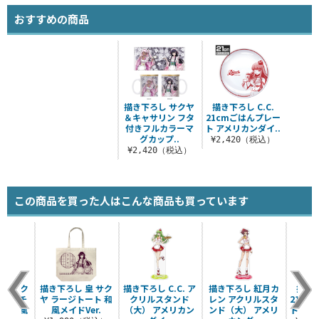
おすすめの商品
描き下ろし サクヤ
描き下ろし C.C.
＆キャサリン フタ
21cmごはんプレー
付きフルカラーマ
ト アメリカンダイ..
グカップ..
¥2,420（税込）
¥2,420（税込）
この商品を買った人はこんな商品も買っています
皇 サク
描き下ろし 皇 サク
描き下ろし C.C. ア
描き下ろし 紅月カ
描き下
ルマルチ
ヤ ラージトート 和
クリルスタンド
レン アクリルスタ
21c
ー 和風
風メイドVer.
（大） アメリカン
ンド（大） アメリ
ト アメ