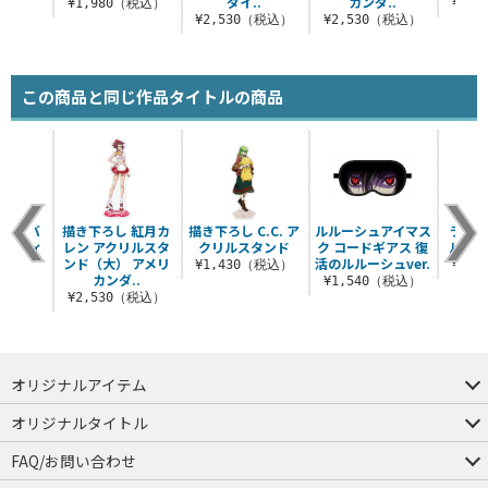
.
ダイ..
カンダ..
¥1,980（税込）
¥2,
税込）
¥2,530（税込）
¥2,530（税込）
この商品と同じ作品タイトルの商品
ン・サバ
描き下ろし 紅月カ
描き下ろし C.C. ア
ルルーシュアイマス
ランス
グラフィ
レン アクリルスタ
クリルスタンド
ク コードギアス 復
ルビオ
シャツ
ンド（大） アメリ
活のルルーシュver.
¥1,430（税込）
¥3,
カンダ..
（税込）
¥1,540（税込）
¥2,530（税込）
オリジナルアイテム
つままれ
つかまれ
ピョコッテ
オリジナルタイトル
アイテムヤ
ミスカトニック大學購買部
FAQ/お問い合わせ