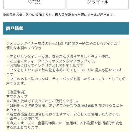
商品
タイトル
※商品をお気に入りに追加すると、再入荷が決まった際にメールが届きます。
商品情報
アメリカンダイナー衣装の2人と特別な時間を一緒に過ごせるアイテム！
便利な木製のフタ付き
・アメリカンダイナー衣装に身を包んだ描き下ろしイラスト使用。
・ご自宅でのティータイムにオススメなマグカップです。
・お部屋に飾ってインテリアとしても楽しめます。
・フタをしておく事で飲み物を冷めにくくし、ほこりの混入も防いでくれ
ます。
・フチのある木製のフタは、ティーバッグを置いたりコースターとしても使
用できます。
［注意事項］
▼マグカップ
※ご購入後は必ず洗ってからご使用ください。
※研磨剤入り洗剤の使用、硬いタワシ等での洗浄は表面を傷つけることが
あります。
※新食品衛生法に適合しておりますので、安心してご使用いただけます。
※電子レンジ使用可。
※直火・オーブン・食器洗浄機でのご使用は、本体破損や絵柄部分が変色
する原因となります。