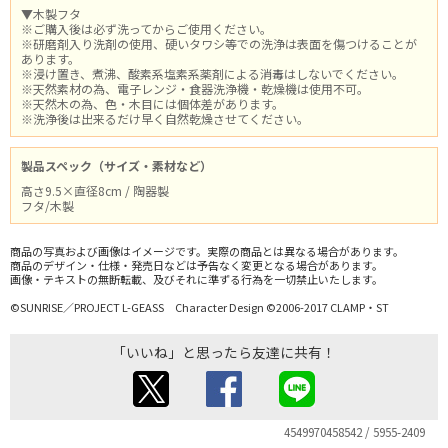
▼木製フタ
※ご購入後は必ず洗ってからご使用ください。
※研磨剤入り洗剤の使用、硬いタワシ等での洗浄は表面を傷つけることが
あります。
※浸け置き、煮沸、酸素系塩素系薬剤による消毒はしないでください。
※天然素材の為、電子レンジ・食器洗浄機・乾燥機は使用不可。
※天然木の為、色・木目には個体差があります。
※洗浄後は出来るだけ早く自然乾燥させてください。
製品スペック（サイズ・素材など）
高さ9.5×直径8cm / 陶器製
フタ/木製
商品の写真および画像はイメージです。実際の商品とは異なる場合があります。
商品のデザイン・仕様・発売日などは予告なく変更となる場合があります。
画像・テキストの無断転載、及びそれに準ずる行為を一切禁止いたします。
©SUNRISE／PROJECT L-GEASS Character Design ©2006-2017 CLAMP・ST
「いいね」と思ったら友達に共有！
4549970458542 / 5955-2409