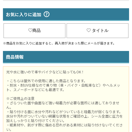
お気に入りに追加
商品
タイトル
※商品をお気に入りに追加すると、再入荷が決まった際にメールが届きます。
商品情報
光や水に強いので車やバイクなどに貼ってもOK！
・こちらは屋外での使用に適した商品となります。
・耐水・耐UV仕様なので乗り物（車・バイク・自転車など）やヘルメッ
ト、スノーボードなどにも最適です。
※ご使用上の注意
・ざらついた面や曲面など強い粘着力が必要な箇所には適しておりませ
ん。
・貼り付ける面に水分や汚れなどがついていると吸着力が弱くなります。
水分や汚れがついていない綺麗な状態をご確認の上、シール全面に圧力を
加えしっかりと貼り付けてください。
・紙素材や、剥がす際に傷める恐れがある素材には貼り付けないでくださ
い。