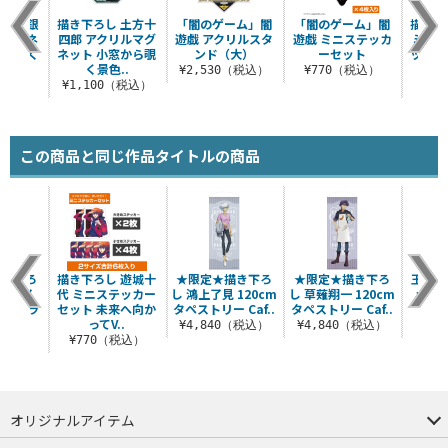
 坂田銀
描き下ろし 土方十
「闇のゲーム」闇
「闇のゲーム」闇
描き下
ルマグネ
四郎 アクリルマグ
遊戯 アクリルスタ
遊戯 ミニステッカ
ミニス
から覗く
ネット 小窓から覗
ンド（大）
ーセット
ット 
..
く景色..
決
¥2,530（税込）
¥770（税込）
（税込）
¥1,100（税込）
¥7
この商品と同じ作品タイトルの商品
描き下ろ
描き下ろし 遊城十
★限定★描き下ろ
★限定★描き下ろ
王道遊
尊・了
代 ミニステッカー
し 鴻上了見 120cm
し 草薙翔一 120cm
つま
フルカラ
セット 未来へ向か
タペストリー Caf..
タペストリー Caf..
ッ..
ってV..
¥4,840（税込）
¥4,840（税込）
¥8
（税込）
¥770（税込）
オリジナルアイテム
つままれ
つかまれ
ピョコッテ