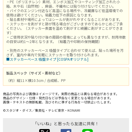
・PE（ポリエチレン）素材、エンボス加工やコーティング加工された小
箱、木や石（自然物）、麻袋、不織布には貼り付けないでください。
・バイクのエンジン付近など高温になる場所や、冷蔵庫など低温環境での
使用は避けてください。粘着力低下の原因となります。
・貼る素材や場所によってはシールが剥がれやすくなることがあります。
・ステッカーを剥がすと跡が残る場合がございますのであらかじめご了承
ください。（ステッカー表面を温めて剥がすと綺麗に剥がすことができま
す）
・ご使用状況や貼り付け後の周囲の環境によっても異なりますが、耐用年数
の目安は約1～2年となります。（粘着力や印刷の保持期間）
・別売のステッカーベース 吸盤タイプと合わせて使えば、貼った場所を汚
さず、室内や車内で気軽にステッカーを取り付けられます。
■ステッカーベース 吸盤タイプ [COSPAオリジナル]
製品スペック（サイズ・素材など）
（約）縦11×横10.5cm / 合成紙、PP
商品の写真および画像はイメージです。実際の商品とは異なる場合があります。
商品のデザイン・仕様・発売日などは予告なく変更となる場合があります。
画像・テキストの無断転載、及びそれに準ずる行為を一切禁止いたします。
©スタジオ・ダイス／集英社・テレビ東京・KONAMI
「いいね」と思ったら友達に共有！