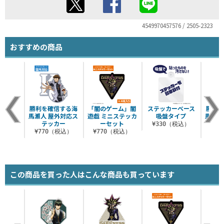
4549970457576 / 2505-2323
おすすめの商品
勝利を確信する海
「闇のゲーム」闇
ステッカーベース
勝利を
馬瀬人 屋外対応ス
遊戯 ミニステッカ
吸盤タイプ
馬瀬人
テッカー
ーセット
カ
¥330（税込）
¥770（税込）
¥770（税込）
¥7
この商品を買った人はこんな商品も買っています