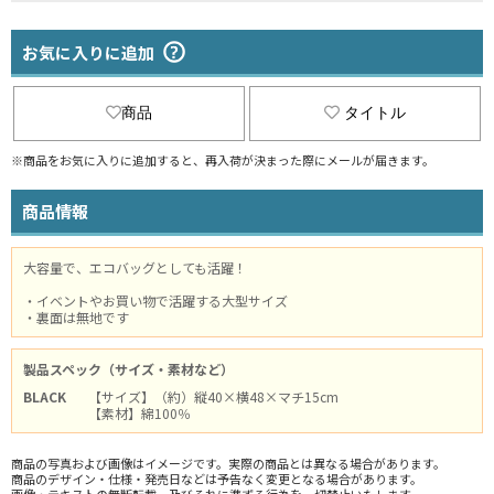
お気に入りに追加
商品
タイトル
※商品をお気に入りに追加すると、再入荷が決まった際にメールが届きます。
商品情報
大容量で、エコバッグとしても活躍！
・イベントやお買い物で活躍する大型サイズ
・裏面は無地です
製品スペック（サイズ・素材など）
BLACK
【サイズ】（約）縦40×横48×マチ15cm
【素材】綿100％
商品の写真および画像はイメージです。実際の商品とは異なる場合があります。
商品のデザイン・仕様・発売日などは予告なく変更となる場合があります。
画像・テキストの無断転載、及びそれに準ずる行為を一切禁止いたします。