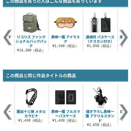
この商品を買った人はこんな商品も買っています
ショルダ
リコリス ファンク
黒崎一護 アイマス
通魂符 パスケース
護廷十
ート
ショナルバックパッ
ク
（ナスカン付き）
カ
ク
（税込）
¥1,540（税込）
¥1,650（税込）
¥1,
¥14,300（税込）
この商品と同じ作品タイトルの商品
スチュー
護廷十三隊 メタル
黒崎一護 フルカラ
描き下ろし黒崎一
日番谷
ット
カラビナ
ーパスケース
護 アクリルスタン
ルダ
ド
0（税込）
¥1,430（税込）
¥1,430（税込）
¥2,
¥1,650（税込）