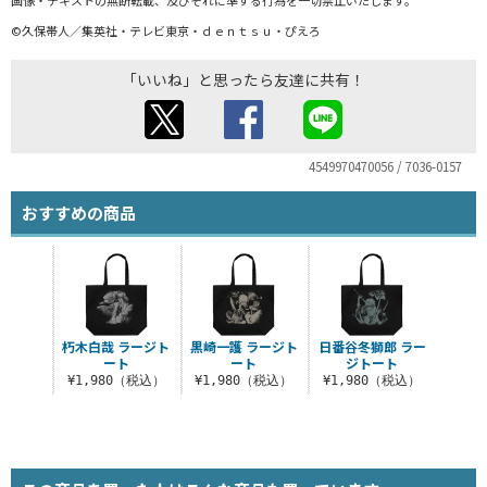
©久保帯人／集英社・テレビ東京・ｄｅｎｔｓｕ・ぴえろ
「いいね」と思ったら友達に共有！
4549970470056 / 7036-0157
おすすめの商品
朽木白哉 ラージト
黒崎一護 ラージト
日番谷冬獅郎 ラー
ート
ート
ジトート
¥1,980（税込）
¥1,980（税込）
¥1,980（税込）