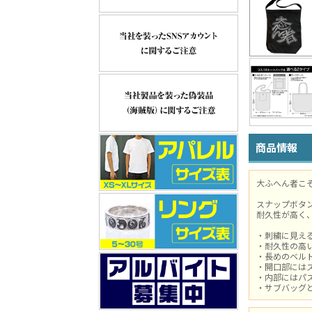
商品情報
大ふへん者こ
スナップボタ
耐久性が高く
・刺繍に見え
・耐久性の高
・長めのベル
・開口部には
・内部にはパ
・サブバッグ