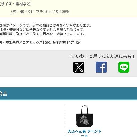
（サイズ・素材など）
（約）40×34×マチ13cm / 綿100％
画像はイメージです。実際の商品とは異なる場合があります。
仕様・発売日などは予告なく変更となる場合があります。
無断転載、及びそれに準ずる行為を一切禁止いたします。
麻生未央／コアミックス1990, 版権許諾証P07-92Y
「いいね」と思ったら友達に共有！
商品
大ふへん者 ラージト
ート