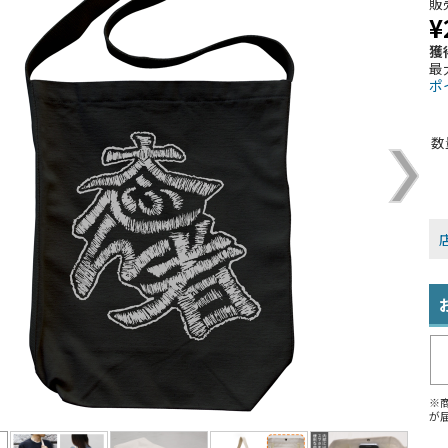
販
¥
獲
最
ポ
数
※
が