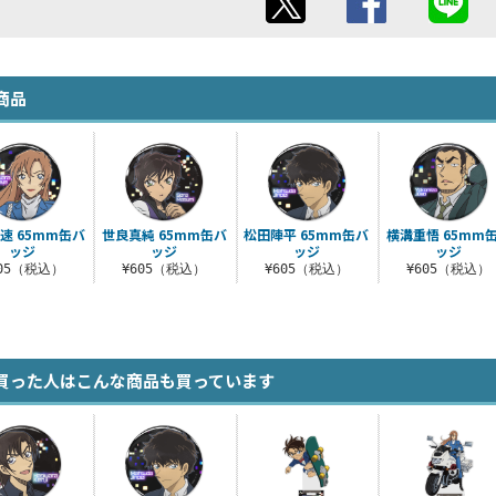
商品
速 65mm缶バ
世良真純 65mm缶バ
松田陣平 65mm缶バ
横溝重悟 65mm
ッジ
ッジ
ッジ
ッジ
605（税込）
¥605（税込）
¥605（税込）
¥605（税込）
買った人はこんな商品も買っています