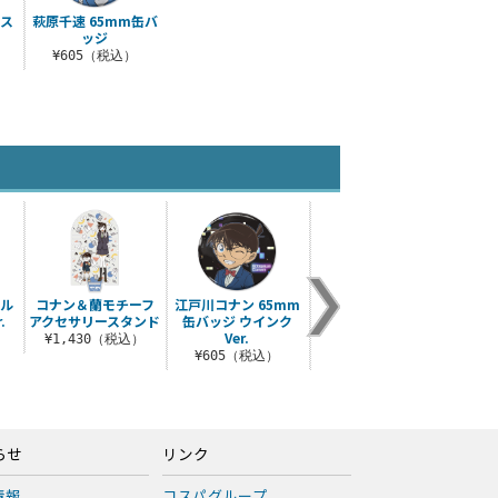
ルス
萩原千速 65mm缶バ
ッジ
）
¥605（税込）
リル
コナン＆蘭モチーフ
江戸川コナン 65mm
コナンのキック力増
赤井
.
アクセサリースタンド
缶バッジ ウインク
強シューズ ビッグシ
まま
Ver.
ルエットTシャツ
¥1,430（税込）
¥
¥605（税込）
¥3,850（税込）
らせ
リンク
情報
コスパグループ