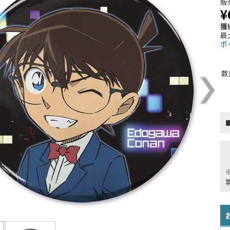
販
¥
獲
最
ポ
数