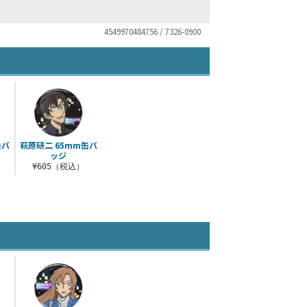
4549970484756 / 7326-0900
缶バ
萩原研二 65mm缶バ
ッジ
¥605（税込）