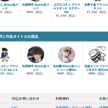
二 65mm缶バ
松田陣平 65mm缶バ
江戸川コナン アクリ
萩原千速 アクリ
ッジ
ッジ
ルスタンド スケボー
タンド
Ver.
605（税込）
¥605（税込）
¥1,650（税込
¥1,650（税込）
同じ作品タイトルの商品
コナン アクリ
松田陣平 65mm缶バ
毛利蘭 65mm缶バッ
怪盗キッド アク
ド Ver.2.0
ッジ
ジ ハート姫Ver.
つままれ 宝石Ver
,650（税込）
¥605（税込）
¥605（税込）
¥880（税込）
FAQ/お問い合わせ
利用規約
お知
FAQ
会員規約・ポイント規約
店舗