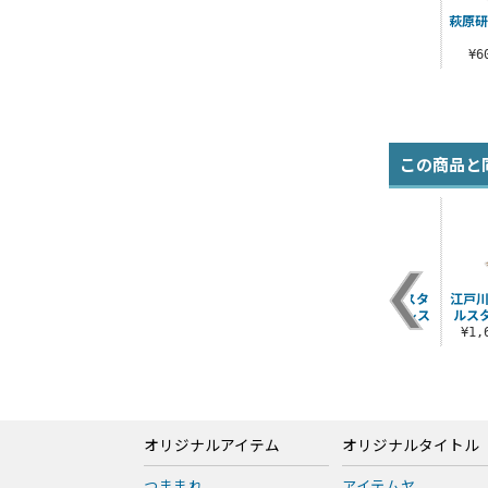
萩原研
¥
この商品と
リ
萩原千速 65mm缶バ
真実はいつも一つメ
灰原哀 アクリルスタ
江戸川
中
ッジ
ッセージ Tシャツ
ンド ホワイトドレス
ルスタン
Ver.2.0
Ver.
¥605（税込）
¥1
¥3,300（税込）
¥1,650（税込）
オリジナルアイテム
オリジナルタイトル
つままれ
アイテムヤ