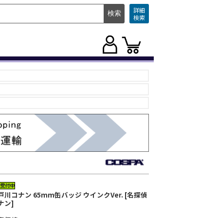
詳細
検索
戸川コナン 65mm缶バッジ ウインクVer. [名探偵
ナン]