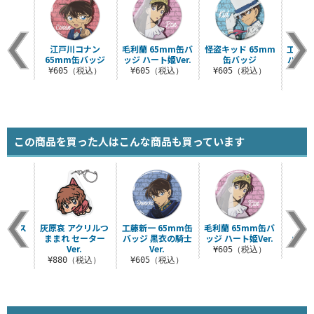
江戸川コナン
毛利蘭 65mm缶バ
怪盗キッド 65mm
工藤新
65mm缶バッジ
ッジ ハート姫Ver.
缶バッジ
バッジ
¥605（税込）
¥605（税込）
¥605（税込）
¥6
この商品を買った人はこんな商品も買っています
クリルス
灰原哀 アクリルつ
工藤新一 65mm缶
毛利蘭 65mm缶バ
江戸
.2.0
ままれ セーター
バッジ 黒衣の騎士
ッジ ハート姫Ver.
65
Ver.
Ver.
（税込）
¥605（税込）
¥6
¥880（税込）
¥605（税込）