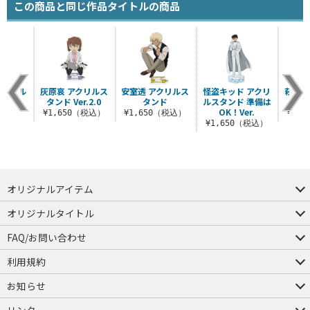
この商品と同じ作品タイトルの商品
アクリル
灰原哀 アクリルス
安室透 アクリルス
怪盗キッド アクリ
萩原研
ンド
タンド Ver.2.0
タンド
ルスタンド 準備は
ス
OK！Ver.
（税込）
¥1,650（税込）
¥1,650（税込）
¥1,
¥1,650（税込）
オリジナルアイテム
つままれ
つかまれ
ピョコッテ
オリジナルタイトル
アイテムヤ
ミスカトニック大學購買部
FAQ/お問い合わせ
FAQ
お問い合わせ
利用規約
会員規約・ポイント規約
特定商取引法に関する表示
プライバシーポリシー
お知らせ
店舗情報
採用情報
発売日変更のお知らせ
販売代理店・取扱店募集
海外のご案内（English）