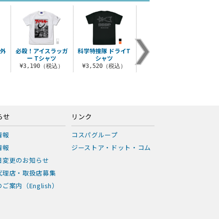
屋外
必殺！アイスラッガ
科学特捜隊 ドライT
ウルトラ警備隊 ドラ
科学特
ー Tシャツ
シャツ
イTシャツ
¥3,190（税込）
¥3,520（税込）
¥3,520（税込）
¥
らせ
リンク
情報
コスパグループ
情報
ジーストア・ドット・コム
日変更のお知らせ
代理店・取扱店募集
ご案内（English）