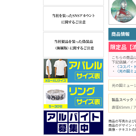
商品情報
限定品【
こちらの商品
下記店舗／イ
・
〈コスパ・ト
・
〈光の国ミュ
光の国ミュー
製品スペック
直径65mm 
商品の写真および
商品のデザイン・
画像・テキストの