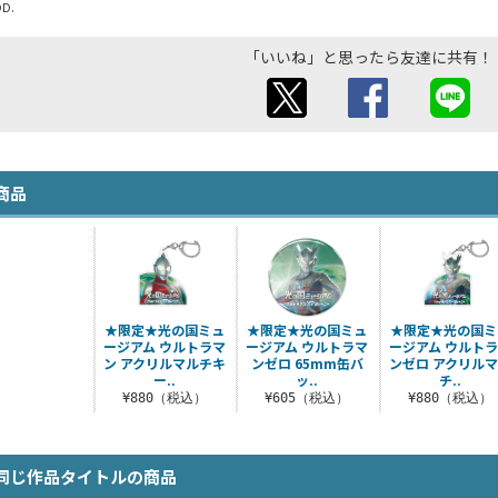
D.
「いいね」と思ったら友達に共有！
商品
★限定★光の国ミュ
★限定★光の国ミュ
★限定★光の国ミ
ージアム ウルトラマ
ージアム ウルトラマ
ージアム ウルト
ン アクリルマルチキ
ンゼロ 65mm缶バ
ンゼロ アクリル
ー..
ッ..
チ..
¥880（税込）
¥605（税込）
¥880（税込）
同じ作品タイトルの商品