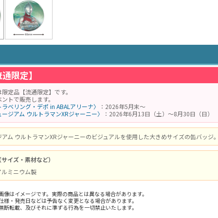
流通限定】
は限定品【流通限定】です。
ベントで販売します。
ラベリング・デポ in ABALアリーナ〉
：2026年5月末～
ージアム ウルトラマンXRジャーニー〉
：2026年6月13日（土）～8月30日（日）
ジアム ウルトラマンXRジャーニーのビジュアルを使用した大きめサイズの缶バッジ
（サイズ・素材など）
/ アルミニウム製
画像はイメージです。実際の商品とは異なる場合があります。
仕様・発売日などは予告なく変更となる場合があります。
無断転載、及びそれに準ずる行為を一切禁止いたします。