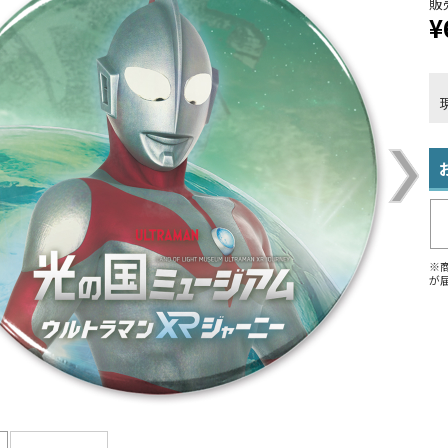
販
¥
※
が