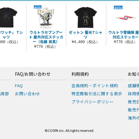
ワッチ」 Tシ
ウルトラセブンアー
ゼットン 蓄光Tシャ
ウルトラ警備隊 
ャツ
ト 屋外対応ステッカ
ツ
対応ステッカー
ー（佐藤 良真）
,300（税込）
¥4,400（税込）
¥770（税込）
¥770（税込）
FAQ/お問い合わせ
利用規約
お知
FAQ
会員規約・ポイント規約
店舗
購買部
お問い合わせ
特定商取引法に関する表示
採用
プライバシーポリシー
発売
販売
海外の
©COSPA inc. All rights reserved.