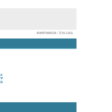
4549970489324 / 2716-1161L
ュ
ラマ
マル