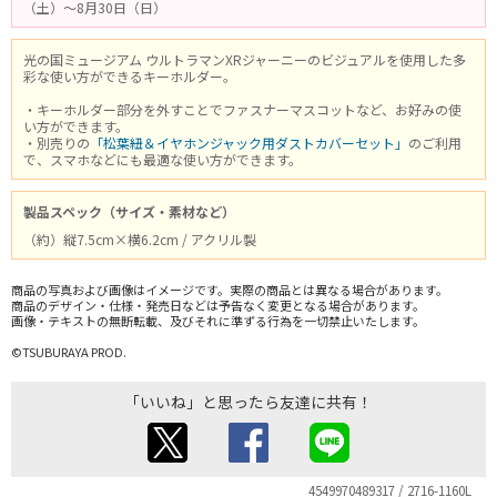
（土）～8月30日（日）
光の国ミュージアム ウルトラマンXRジャーニーのビジュアルを使用した多
彩な使い方ができるキーホルダー。
・キーホルダー部分を外すことでファスナーマスコットなど、お好みの使
い方ができます。
・別売りの
「松葉紐＆イヤホンジャック用ダストカバーセット」
のご利用
で、スマホなどにも最適な使い方ができます。
製品スペック（サイズ・素材など）
（約）縦7.5cm×横6.2cm / アクリル製
商品の写真および画像はイメージです。実際の商品とは異なる場合があります。
商品のデザイン・仕様・発売日などは予告なく変更となる場合があります。
画像・テキストの無断転載、及びそれに準ずる行為を一切禁止いたします。
©TSUBURAYA PROD.
「いいね」と思ったら友達に共有！
4549970489317 / 2716-1160L