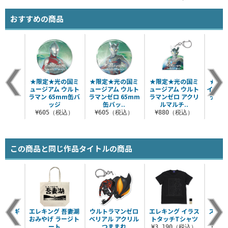
おすすめの商品
★限定★光の国ミ
★限定★光の国ミ
★限定★光の国ミ
★限定
ュージアム ウルト
ュージアム ウルト
ュージアム ウルト
イヤホ
ラマン 65mm缶バ
ラマンゼロ 65mm
ラマンゼロ アクリ
ダスト
ッジ
缶バッ..
ルマルチ..
¥605（税込）
¥605（税込）
¥880（税込）
¥1
この商品と同じ作品タイトルの商品
獣 アギ
エレキング 吾妻湖
ウルトラマンゼロ
エレキング イラス
ストレ
ャツ
おみやげ ラージト
ベリアル アクリル
トタッチTシャツ
ダ
ート
つままれ
（税込）
¥3,190（税込）
¥2,