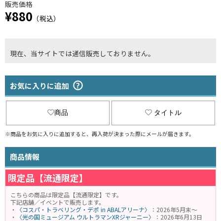
販売価格
¥880
（税込）
現在、当サイトでは通信販売しておりません。
お気に入りに追加
商品
タイトル
※商品をお気に入りに追加すると、再入荷が決まった際にメールが届きます。
商品情報
限定品【流通限定】
こちらの商品は限定品【流通限定】です。
下記店舗／イベントで販売します。
・
〈コスパ・トラベリング・デポ in ABALアリーナ〉
：2026年5月末～
・
〈光の国ミュージアム ウルトラマンXRジャーニー〉
：2026年6月13日