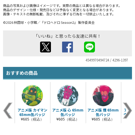
商品の写真および画像はイメージです。実際の商品とは異なる場合があります。
商品のデザイン・仕様・発売日などは予告なく変更となる場合があります。
画像・テキストの無断転載、及びそれに準ずる行為を一切禁止いたします。
©2026 林田球・小学館／『ドロヘドロ Season2』 製作委員会
「いいね」と思ったら友達に共有！
4549970494724 / 4296-1397
おすすめの商品
 能井
アニメ版 カイマン
アニメ版 心 65mm
アニメ版 煙 65mm
アニメ
缶バッジ
65mm缶バッジ
缶バッジ
缶バッジ
ウ 6
税込）
¥605（税込）
¥605（税込）
¥605（税込）
¥6