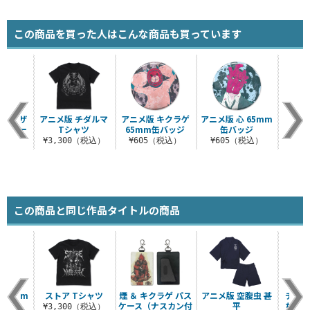
この商品を買った人はこんな商品も買っています
ギョーザ
アニメ版 チダルマ
アニメ版 キクラゲ
アニメ版 心 65mm
アニ
テッカー
Tシャツ
65mm缶バッジ
缶バッジ
65
ト
¥3,300（税込）
¥605（税込）
¥605（税込）
¥6
税込）
この商品と同じ作品タイトルの商品
 65mm
ストア Tシャツ
煙 ＆ キクラゲ パス
アニメ版 空腹虫 甚
チダル
ッジ
ケース（ナスカン付
平
ちの袖
¥3,300（税込）