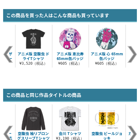
この商品を買った人はこんな商品も買っています
ギョーザ
アニメ版 空腹虫 ド
アニメ版 恵比寿
アニメ版 心 65mm
アニ
テッカー
ライTシャツ
65mm缶バッジ
缶バッジ
65
ト
¥3,520（税込）
¥605（税込）
¥605（税込）
¥6
税込）
この商品と同じ作品タイトルの商品
ドキラー
空腹虫 袖リブロン
会川 Tシャツ
空腹虫 ビールジョ
カイマ
屋外対応
グスリーブTシャツ
ッキ
ス（
¥3,190（税込）