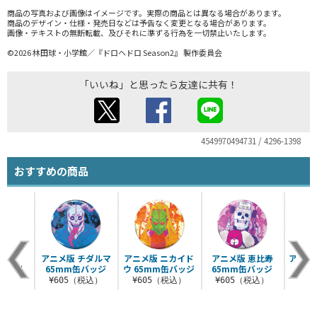
商品の写真および画像はイメージです。実際の商品とは異なる場合があります。
商品のデザイン・仕様・発売日などは予告なく変更となる場合があります。
画像・テキストの無断転載、及びそれに準ずる行為を一切禁止いたします。
©2026 林田球・小学館／『ドロヘドロ Season2』 製作委員会
「いいね」と思ったら友達に共有！
4549970494731 / 4296-1398
おすすめの商品
 能井
アニメ版 チダルマ
アニメ版 ニカイド
アニメ版 恵比寿
アニメ版
缶バッジ
65mm缶バッジ
ウ 65mm缶バッジ
65mm缶バッジ
税込）
¥605（税込）
¥605（税込）
¥605（税込）
¥6