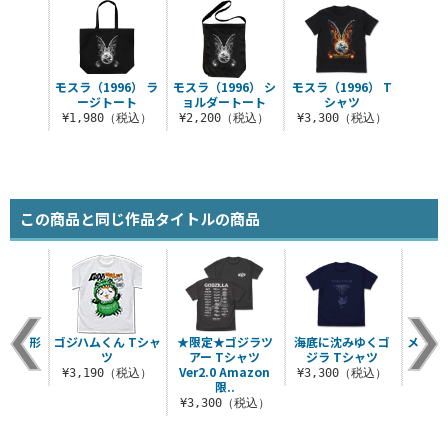
モスラ（1996） ラ
モスラ（1996） シ
モスラ（1996） T
ージトート
ョルダートート
シャツ
¥1,980（税込）
¥2,200（税込）
¥3,300（税込）
この商品と同じ作品タイトルの商品
ラ第2形
ゴジハムくん Tシャ
★限定★ゴジラツ
海底に沈みゆくゴ
メカゴ
まれ
ツ
アー Tシャツ
ジラ Tシャツ
Ver2.0 Amazon
税込）
¥3,190（税込）
¥3,300（税込）
¥9
限..
¥3,300（税込）