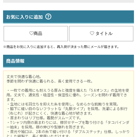
お気に入りに追加
商品
タイトル
※商品をお気に入りに追加すると、再入荷が決まった際にメールが届きます。
商品情報
丈夫で快適な着心地。
季節を問わず快適に着られる、長く愛用できる一枚。
・一枚での着用にも耐えうる厚みと強度を備えた「5.6オンス」の生地を使
用。丈夫で、通気性・吸湿性・保湿性に優れ、シーズンを問わず着用でき
ます。
・生地には毛羽立ちを抑えた糸を使用し、なめらかな肌触りを実現。
・脇下に縫い目のないフラットな「丸胴タイプ」を採用。洗濯による斜行
（ねじれ）が起きにくく、快適な着心地が続きます。
・首まわりはリブ仕様。着脱がスムーズです。
・Tシャツ内側の肩まわりには、襟伏せテープを取り付ける「タコバインダ
ー始末」を採用。襟の伸びや型崩れを防ぎます。
・首元や袖口は、2本の糸で縫い付ける「ダブルステッチ」仕様。しっかり
とした縫製で、長く愛用いただけます。