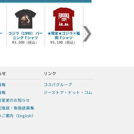
ー
ゴジラ（1995） バー
★限定★ゴジラ×福
スペースゴジラ Tシャ
★限
ニング Tシャツ
岡 Tシャツ
ツ
ェッ
ダチ
）
¥3,300（税込）
¥3,190（税込）
¥3,300（税込）
¥2
らせ
リンク
情報
コスパグループ
情報
ジーストア・ドット・コム
日変更のお知らせ
代理店・取扱店募集
ご案内（English）