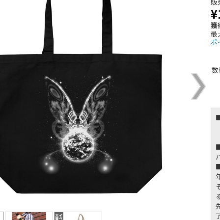
販
¥
獲
最
ポ
数