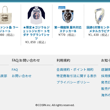
ァント島 ラー
★限定★ゴジラ＆ジ
第一機龍隊 屋外対応
国連G対策センタ
ジトート
ェットジャガー トモ
ステッカーB
メタルカラビナ
ダチ ラグランTシャ
,980（税込）
¥770（税込）
¥1,430（税込
ツ
¥3,850（税込）
FAQ/お問い合わせ
利用規約
お知
FAQ
会員規約・ポイント規約
店舗
購買部
お問い合わせ
特定商取引法に関する表示
採用
プライバシーポリシー
発売
販売
海外の
©COSPA inc. All rights reserved.