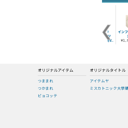
89
ゴジラ’54 Tシャツ
第一機龍隊 ドライT
★限定★ゴジラ
インフ
シャツ
（2023）Tシャツ
¥3,190（税込）
Amazon限定 蓄光V..
¥3,520（税込）
¥1
¥3,300（税込）
オリジナルアイテム
オリジナルタイトル
つままれ
アイテムヤ
つかまれ
ミスカトニック大學
ピョコッテ