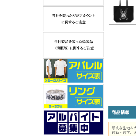
商品情報
頑丈な生地＆
通勤・通学、