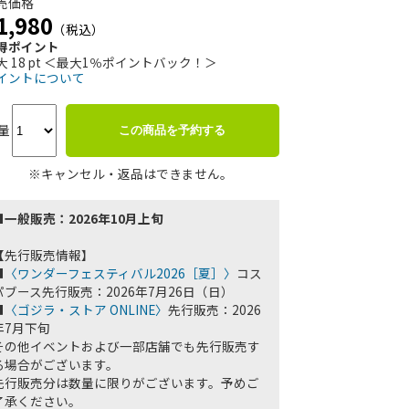
売価格
1,980
（税込）
得ポイント
大 18 pt ＜最大1％ポイントバック！＞
イントについて
量
この商品を予約する
※キャンセル・返品はできません。
■一般販売：2026年10月上旬
【先行販売情報】
■
〈ワンダーフェスティバル2026［夏］〉
コス
パブース先行販売：2026年7月26日（日）
■
〈ゴジラ・ストア ONLINE〉
先行販売：2026
年7月下旬
その他イベントおよび一部店舗でも先行販売す
る場合がございます。
先行販売分は数量に限りがございます。予めご
了承ください。