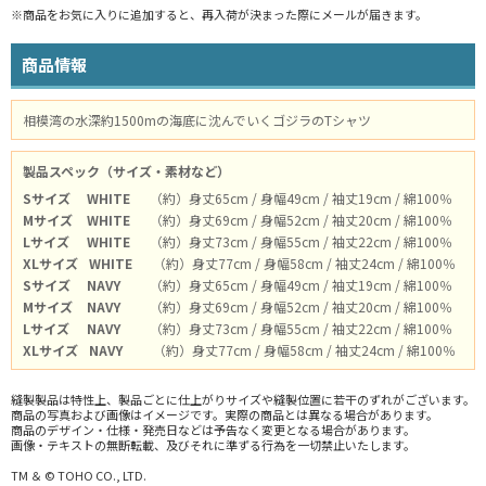
※商品をお気に入りに追加すると、再入荷が決まった際にメールが届きます。
商品情報
相模湾の水深約1500mの海底に沈んでいくゴジラのTシャツ
製品スペック（サイズ・素材など）
Sサイズ
WHITE
（約）身丈65cm / 身幅49cm / 袖丈19cm / 綿100％
Mサイズ
WHITE
（約）身丈69cm / 身幅52cm / 袖丈20cm / 綿100％
Lサイズ
WHITE
（約）身丈73cm / 身幅55cm / 袖丈22cm / 綿100％
XLサイズ
WHITE
（約）身丈77cm / 身幅58cm / 袖丈24cm / 綿100％
Sサイズ
NAVY
（約）身丈65cm / 身幅49cm / 袖丈19cm / 綿100％
Mサイズ
NAVY
（約）身丈69cm / 身幅52cm / 袖丈20cm / 綿100％
Lサイズ
NAVY
（約）身丈73cm / 身幅55cm / 袖丈22cm / 綿100％
XLサイズ
NAVY
（約）身丈77cm / 身幅58cm / 袖丈24cm / 綿100％
縫製製品は特性上、製品ごとに仕上がりサイズや縫製位置に若干のずれがございます。
商品の写真および画像はイメージです。実際の商品とは異なる場合があります。
商品のデザイン・仕様・発売日などは予告なく変更となる場合があります。
画像・テキストの無断転載、及びそれに準ずる行為を一切禁止いたします。
TM ＆ © TOHO CO., LTD.