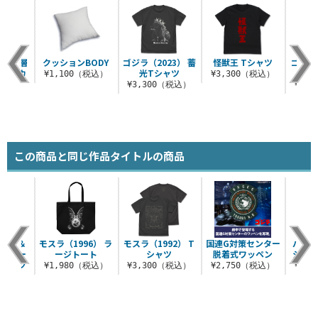
飯 二層
クッションBODY
ゴジラ（2023） 蓄
怪獣王 Tシャツ
ゴジラ（
スマグカ
光Tシャツ
¥1,100（税込）
¥3,300（税込）
プ
¥3,300（税込）
¥3,
（税込）
この商品と同じ作品タイトルの商品
ゴジラ＆
モスラ（1996） ラ
モスラ（1992） T
国連G対策センター
バーニ
ジャガー
ージトート
シャツ
脱着式ワッペン
ショル
Tシャツ
¥1,980（税込）
¥3,300（税込）
¥2,750（税込）
¥2,
..
（税込）