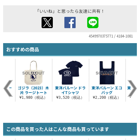
「いいね」と思ったら友達に共有！
4549970375771 / 4184-1081
おすすめの商品
ン ワー
ゴジラ（2023）木
東洋バルーン ドラ
東洋バルーン エコ
東洋バ
ケット
片 ラージトート
イTシャツ
バッグ
0（税込）
¥1,980（税込）
¥3,520（税込）
¥2,200（税込）
¥3,
この商品を買った人はこんな商品も買っています